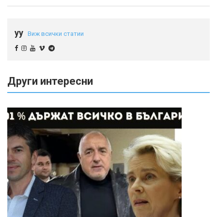
yy
Виж всички статии
Други интересни