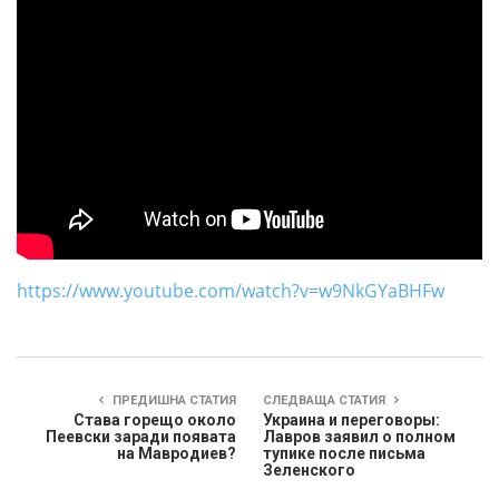
https://www.youtube.com/watch?v=w9NkGYaBHFw
ПРЕДИШНА СТАТИЯ
СЛЕДВАЩА СТАТИЯ
Става горещо около
Украина и переговоры:
Пеевски заради появата
Лавров заявил о полном
на Мавродиев?
тупике после письма
Зеленского