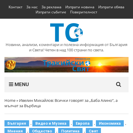
Контакт
За нас
За реклама
Изпрати новина
Изпрати обява
Изпрати събитие
Поверителност
Новини, анализи, коментари и полезна информация от България
и Света! Четен в над 100 страни по света.
MENU
Home
»
Ивелин Михайлов: Всички говорят за „Баба Алино“, а
мълчат за Върбица
,
,
,
,
България
Видео и Музика
Европа
Икономика
,
,
,
Мнения
Общество
Политика
Свят