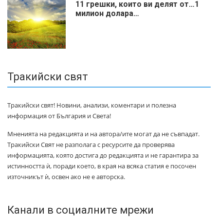
11 грешки, които ви делят от…1
милиoн дoлapa…
Тракийски свят
Тракийски свят! Новини, анализи, коментари и полезна
информация от България и Света!
Мненията на редакцията и на автора/ите могат да не съвпадат.
Тракийски Свят не разполага с ресурсите да проверява
информацията, която достига до редакцията и не гарантира за
истинността ѝ, поради което, в края на всяка статия е посочен
източникът ѝ, освен ако не е авторска.
Канали в социалните мрежи