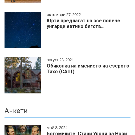
октомври 27, 2022
Юрти предлагат на все повече
унгарци евтино бягств…
август 23, 2021
Обиколка на имението на езерото
Тахо (САЩ)
Анкети
май 8, 2024
Богомилите: Стари Уроци за Нови