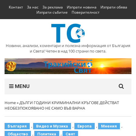
Контакт
За нас
За реклама
Изпрати новина
Изпрати обява
Изпрати събитие
Поверителност
Новини, анализи, коментари и полезна информация от България
и Света! Четен в над 100 страни по света.
MENU
Home
»
ДЪЛГИ ГОДИНИ КРИМИНАЛНИ КРЪГОВЕ ДЕЙСТВАТ
НЕОБЕЗПОКОЯВАНО НЕ САМО ВЪВ ВАРНА
,
,
,
,
България
Видео и Музика
Европа
Мнения
,
,
Общество
Политика
Свят