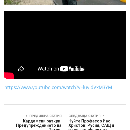
https://www.youtube.com/watch?v=luvldVxM3YM
ПРЕДИШНА СТАТИЯ
СЛЕДВАЩА СТАТИЯ
Кардамски разкри:
Чуйте Професор Иво
Предупреждението на
Христов: Русия, САЩ и
Путин!
ядрен конфликт от