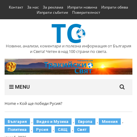
Контакт
За нас
За реклама
Изпрати новина
Изпрати обява
Изпрати събитие
Поверителност
Новини, анализи, коментари и полезна информация от България
и Света! Четен в над 100 страни по света.
MENU
Home
»
Кой ще победи Русия?
,
,
,
,
България
Видео и Музика
Европа
Мнения
,
,
,
Политика
Русия
САЩ
Свят