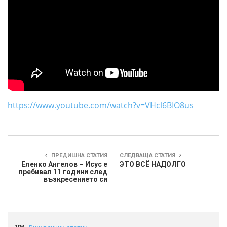
https://www.youtube.com/watch?v=VHcl6BIO8us
ПРЕДИШНА СТАТИЯ
СЛЕДВАЩА СТАТИЯ
Еленко Ангелов – Исус е
ЭТО ВСЁ НАДОЛГО
пребивал 11 години след
възкресението си
yy