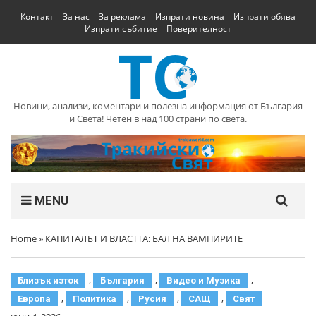
Контакт
За нас
За реклама
Изпрати новина
Изпрати обява
Изпрати събитие
Поверителност
Новини, анализи, коментари и полезна информация от България
и Света! Четен в над 100 страни по света.
MENU
Home
»
КАПИТАЛЪТ И ВЛАСТТА: БАЛ НА ВАМПИРИТЕ
,
,
,
Близък изток
България
Видео и Музика
,
,
,
,
Европа
Политика
Русия
САЩ
Свят