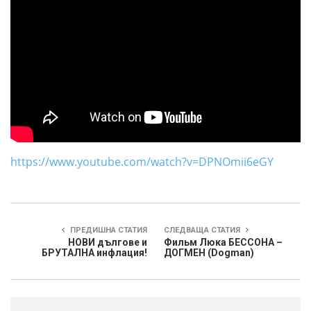
https://www.youtube.com/watch?v=DPNOmii6eGY
ПРЕДИШНА СТАТИЯ
СЛЕДВАЩА СТАТИЯ
НОВИ дългове и
Фильм Люка БЕССОНА –
БРУТАЛНА инфлация!
ДОГМЕН (Dogman)