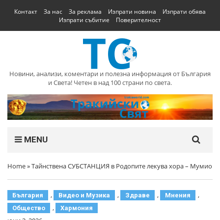
Контакт
За нас
За реклама
Изпрати новина
Изпрати обява
Изпрати събитие
Поверителност
Новини, анализи, коментари и полезна информация от България
и Света! Четен в над 100 страни по света.
MENU
Home
»
Тайнствена СУБСТАНЦИЯ в Родопите лекува хора – Мумио
,
,
,
,
България
Видео и Музика
Здраве
Мнения
,
Общество
Хармония