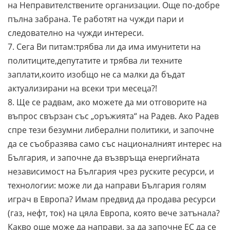
на Неправителствените организации. Още по-добре
пълна забрана. Те работят на чужди пари и
следователно на чужди интереси.
7. Сега Ви питам:трябва ли да има имунитети на
политиците,депутатите и трябва ли техните
заплати,които изобщо не са малки да бъдат
актуализирани на всеки три месеца?!
8. Ще се радвам, ако можете да ми отговорите на
въпрос свързан със „оръжията“ на Радев. Ако Радев
спре тези безумни либерални политики, и започне
да се съобразява само със националният интерес на
България, и започне да възвръща енергийната
независимост на България чрез руските ресурси, и
технологии: може ли да направи България голям
играч в Европа? Имам предвид да продава ресурси
(газ, нефт, ток) на цяла Европа, която вече затънала?
Какво още може да направи, за да започне ЕС да се