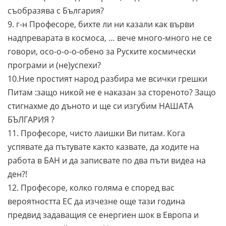
съобразява с България?
9. г-н Професоре, бихте ли ни казали как върви
надпреварата в космоса, … вече много-много не се
говори, осо-о-о-о-обено за Руските космически
програми и (не)успехи?
10.Ние простият народ разбира ме всички грешки
Питам :защо никой не е наказан за стореното? Защо
стигнахме до дъното и ще си изгубим НАШАТА
БЪЛГАРИЯ ?
11. Професоре, чисто лаишки Ви питам. Кога
успявате да пътувате както казвате, да ходите на
работа в БАН и да записвате по два пъти видеа на
ден?!
12. Професоре, колко голяма е според вас
вероятността ЕС да изчезне още тази година
предвид задаващия се енергиен шок в Европа и