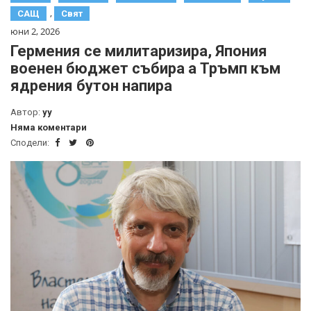
,
САЩ
Свят
юни 2, 2026
Гермения се милитаризира, Япония
военен бюджет събира а Тръмп към
ядрения бутон напира
Автор:
yy
Няма коментари
Сподели: