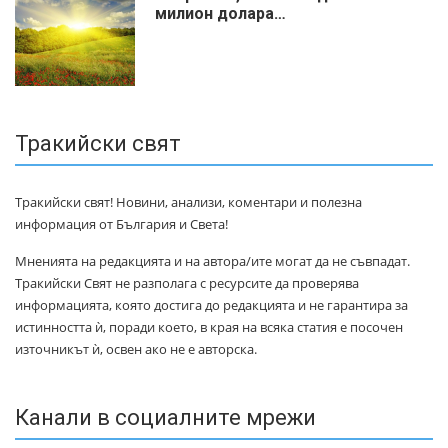
милиoн дoлapa…
Тракийски свят
Тракийски свят! Новини, анализи, коментари и полезна
информация от България и Света!
Мненията на редакцията и на автора/ите могат да не съвпадат.
Тракийски Свят не разполага с ресурсите да проверява
информацията, която достига до редакцията и не гарантира за
истинността ѝ, поради което, в края на всяка статия е посочен
източникът ѝ, освен ако не е авторска.
Канали в социалните мрежи