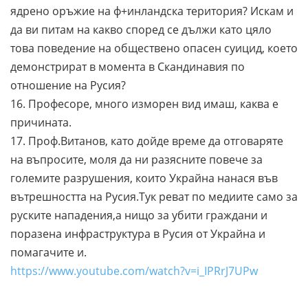
ядрено оръжие на ф+инландска територия? Искам и
да ви питам на какво според се дължи като цяло
това поведение на обществено опасен суицид, което
демонстрират в момента в Скандинавия по
отношение на Русия?
16. Професоре, много изморен вид имаш, каква е
причината.
17. Проф.Витанов, като дойде време да отговаряте
на въпросите, моля да ни разясните повече за
големите разрушения, които Украйна нанася във
вътрешността на Русия.Тук реват по медиите само за
руските нападения,а нищо за убити граждани и
поразена инфраструктура в Русия от Украйна и
помагачите и.
https://www.youtube.com/watch?v=i_IPRrJ7UPw