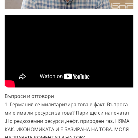
Въпроси и отговори
1. Германия се милитаризира това е факт. Въпроса
ми е има ли ресурси за това? Пари ще си напечатат
.Но редкоземни ресурси ,нефт, природен газ, НЯМА
КАК. ИКОНОМИКАТА И Е БАЗИРАНА НА ТОВА. МОЛЯ
НАПРАВЕТЕ КОМЕНТАРИ НА ТОВА.