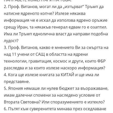
2. Проф. Витанов, могат ли да „изтърват“ Тръмп да
натисне ядреното копче? Излезе някаква
информация че е искал да използва ядрено оръжие
срещу Иран, та някакъв генерал едвам го е озаптил.
Има ли Тръмп еднолична власт да направи подобна
лудост?
3. Проф. Витанов, какво е мнението Ви за смъртта на
над 11 учени от САЩ в областта на ядрени
технологии, гравитация, космос и други, които ФБР
разследва и за които излезе наскоро информация?
4. Кога ще излезе книгата за КИТАЙ и ще има ли
представяне.
5. Япония нямаше ли нулев бюджет за въоражаване,
имам далечни спомени за наследено условие от
Втората Световна? Или споразумението е изтекло?
6. Пътят към суверенитета минава през оседлаване