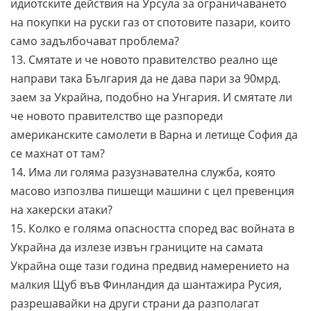
идиотските действия на Урсула за ограничаването
на покупки на руски газ от спотовите пазари, които
само задълбочават проблема?
13. Смятате и че новото правителство реално ще
направи така България да не дава пари за 90мрд.
заем за Украйна, подобно на Унгария. И смятате ли
че новото правителство ще разпореди
американските самолети в Варна и летище София да
се махнат от там?
14. Има ли голяма разузнавателна служба, която
масово изпозлва пишещи машини с цел превенция
на хакерски атаки?
15. Колко е голяма опасността според вас войната в
Украйна да излезе извън границите на самата
Украйна още тази година предвид намерението на
малкия Щуб във Финландия да шантажира Русия,
разрешавайки на други страни да разполагат