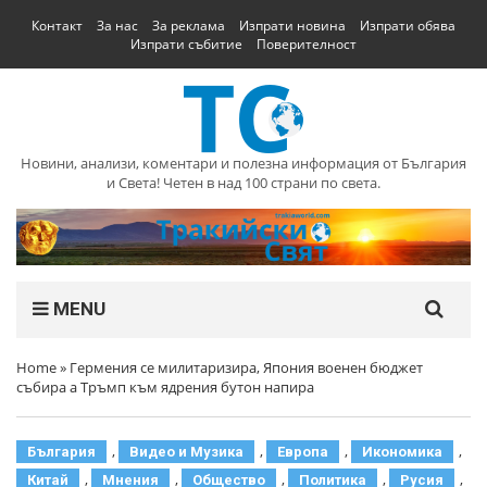
Контакт
За нас
За реклама
Изпрати новина
Изпрати обява
Изпрати събитие
Поверителност
Новини, анализи, коментари и полезна информация от България
и Света! Четен в над 100 страни по света.
MENU
Home
»
Гермения се милитаризира, Япония военен бюджет
събира а Тръмп към ядрения бутон напира
,
,
,
,
България
Видео и Музика
Европа
Икономика
,
,
,
,
,
Китай
Мнения
Общество
Политика
Русия