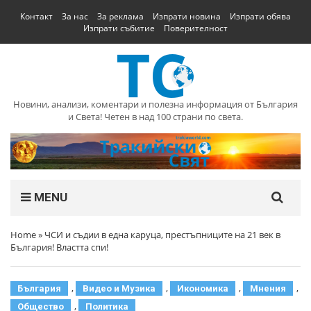
Контакт
За нас
За реклама
Изпрати новина
Изпрати обява
Изпрати събитие
Поверителност
Новини, анализи, коментари и полезна информация от България
и Света! Четен в над 100 страни по света.
MENU
Home
»
ЧСИ и съдии в една каруца, престъпниците на 21 век в
България! Властта спи!
,
,
,
,
България
Видео и Музика
Икономика
Мнения
,
Общество
Политика