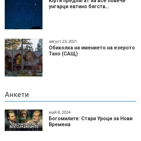
Юрти предлагат на все повече
унгарци евтино бягств…
август 23, 2021
Обиколка на имението на езерото
Тахо (САЩ)
Анкети
май 8, 2024
Богомилите: Стари Уроци за Нови
Времена