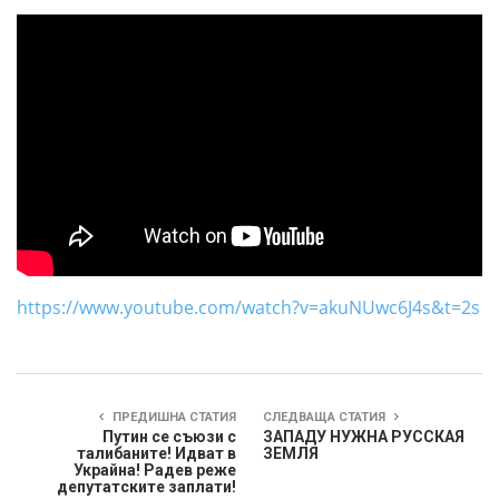
https://www.youtube.com/watch?v=akuNUwc6J4s&t=2s
ПРЕДИШНА СТАТИЯ
СЛЕДВАЩА СТАТИЯ
Путин се съюзи с
ЗАПАДУ НУЖНА РУССКАЯ
талибаните! Идват в
ЗЕМЛЯ
Украйна! Радев реже
депутатските заплати!