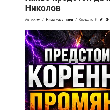
Николов
Автор:
yy
Няма коментари
Сподели: