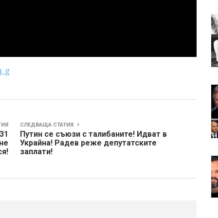
q_g
ТИЯ
СЛЕДВАЩА СТАТИЯ
31
Путин се съюзи с талибаните! Идват в
не
Украйна! Радев реже депутатските
я!
заплати!