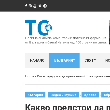
Новини, анализи, коментари и полезна информация
от България и Света! Четен в над 100 страни по света.
НАЧАЛО
БЪЛГАРИЯ
СВЯТ
И
Home
»
Какво предстои да преживеем? Това ще ви изн
,
,
,
България
Видео и Музика
Здраве
Обр
Какво предстои да 