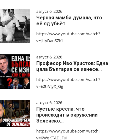
август 6, 2026
Чёрная мамба думала, что
её яд убьёт
https://www.youtube.com/watch?
v=jI1yDauSZKI
август 6, 2026
Професор Иво Христов: Една
цяла България се изнесе…
https://www.youtube.com/watch?
v=E2trVlyX_Gg
август 6, 2026
Пустые кресла: что
происходит в окружении
Зеленско…
https://www.youtube.com/watch?
v=KWqKTADLFuI