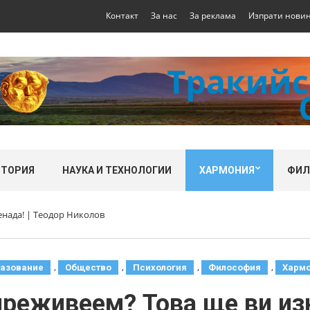
Контакт
За нас
За реклама
Изпрати нови
СТОРИЯ
НАУКА И ТЕХНОЛОГИИ
ХАРМОНИЯ
ФИ
енада! | Теодор Николов
,
,
,
,
азование
Общество
Психология
Философия
Харм
преживеем? Това ще ви изн