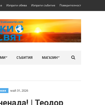
на
Изпрати обява
Изпрати събитие
Поверителност
ЛМИ
СЪБИТИЯ
МАГАЗИН
май 31, 2026
ония
енада! | Теодор