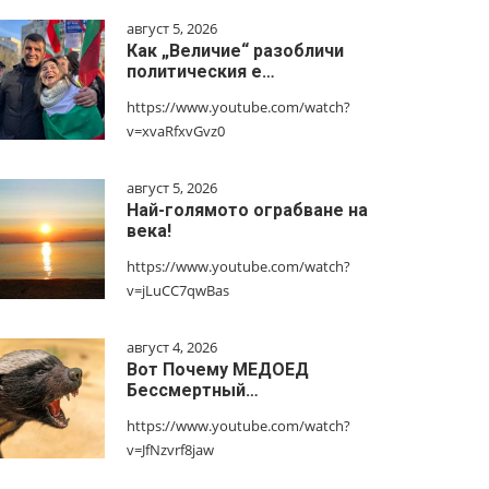
август 5, 2026
Как „Величие“ разобличи
политическия е…
https://www.youtube.com/watch?
v=xvaRfxvGvz0
август 5, 2026
Най-голямото ограбване на
века!
https://www.youtube.com/watch?
v=jLuCC7qwBas
август 4, 2026
Вот Почему МЕДОЕД
Бессмертный…
https://www.youtube.com/watch?
v=JfNzvrf8jaw