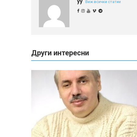
yy
Виж всички статии
Други интересни