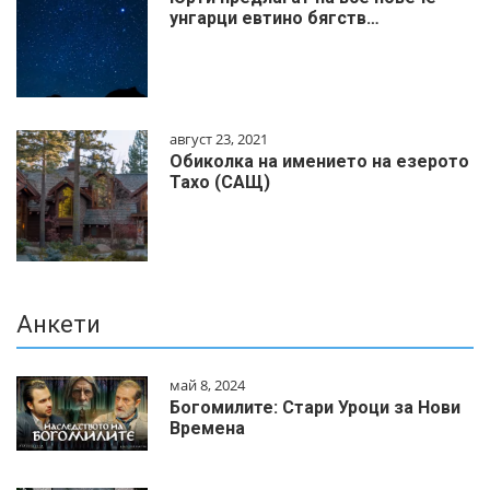
унгарци евтино бягств…
август 23, 2021
Обиколка на имението на езерото
Тахо (САЩ)
Анкети
май 8, 2024
Богомилите: Стари Уроци за Нови
Времена