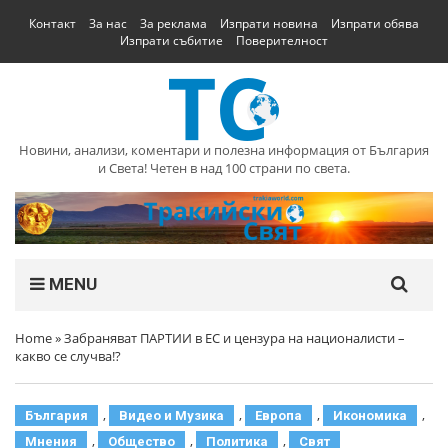
Контакт
За нас
За реклама
Изпрати новина
Изпрати обява
Изпрати събитие
Поверителност
Новини, анализи, коментари и полезна информация от България
и Света! Четен в над 100 страни по света.
MENU
Home
»
Забраняват ПАРТИИ в ЕС и цензура на националисти –
какво се случва!?
,
,
,
,
България
Видео и Музика
Европа
Икономика
,
,
,
Мнения
Общество
Политика
Свят