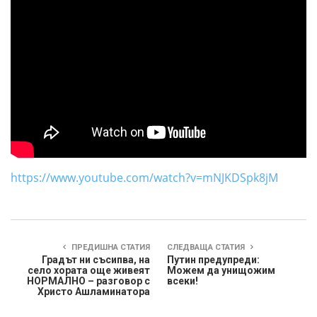
https://www.youtube.com/watch?v=mNJKDSpk8jM
ПРЕДИШНА СТАТИЯ
СЛЕДВАЩА СТАТИЯ
Градът ни съсипва, на
Путин предупреди:
село хората още живеят
Можем да унищожим
НОРМАЛНО – разговор с
всеки!
Христо Ашламинатора