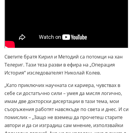
Светите братя Кирил и Методий са потомци на хан
Телериг. Тази теза разви в ефира на „Операция
История“ изследователят Николай Колев.
„Като приключих научната си кариера, чувствах в
себе си достатъчно сили – умея да мисля логично,
имам две докторски дисертации в тази тема, мои
съоръжения работят навсякъде по света и днес. И си
помислих – „Защо не вземеш да прочетеш старите
автори и да си изградиш сам мнение, използвайки