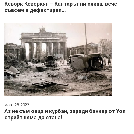
Кеворк Кеворкян – Кантарът ни сякаш вече
съвсем е дефектирал…
март 28, 2022
Аз не съм овца и курбан, заради банкер от Уол
стрийт няма да стана!