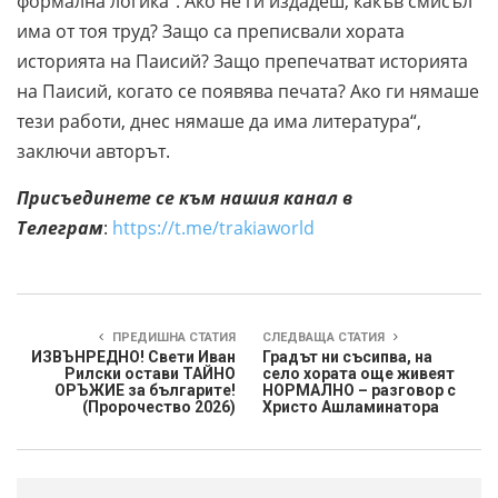
формална логика“. Ако не ги издадеш, какъв смисъл
има от тоя труд? Защо са преписвали хората
историята на Паисий? Защо препечатват историята
на Паисий, когато се появява печата? Ако ги нямаше
тези работи, днес нямаше да има литература“,
заключи авторът.
Присъединете се към нашия канал в
Телеграм
:
https://t.me/trakiaworld
ПРЕДИШНА СТАТИЯ
СЛЕДВАЩА СТАТИЯ
ИЗВЪНРЕДНО! Свети Иван
Градът ни съсипва, на
Рилски остави ТАЙНО
село хората още живеят
ОРЪЖИЕ за българите!
НОРМАЛНО – разговор с
(Пророчество 2026)
Христо Ашламинатора