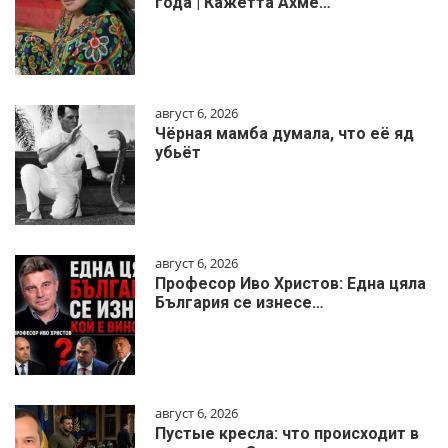
года | Кажетта Ахме…
август 6, 2026
Чёрная мамба думала, что её яд
убьёт
август 6, 2026
Професор Иво Христов: Една цяла
България се изнесе…
август 6, 2026
Пустые кресла: что происходит в