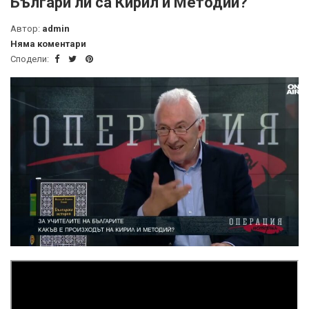
Българи ли са Кирил и Методий?
Автор:
admin
Няма коментари
Сподели: