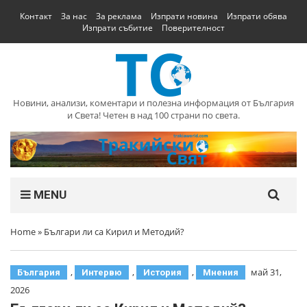
Контакт
За нас
За реклама
Изпрати новина
Изпрати обява
Изпрати събитие
Поверителност
Новини, анализи, коментари и полезна информация от България
и Света! Четен в над 100 страни по света.
MENU
Home
»
Българи ли са Кирил и Методий?
,
,
,
май 31,
България
Интервю
История
Мнения
2026