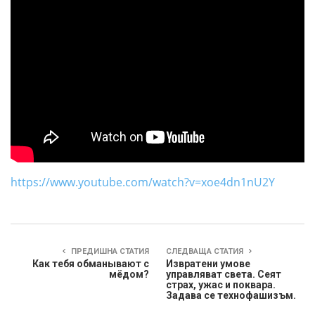
https://www.youtube.com/watch?v=xoe4dn1nU2Y
ПРЕДИШНА СТАТИЯ
СЛЕДВАЩА СТАТИЯ
Как тебя обманывают с
Извратени умове
мёдом?
управляват света. Сеят
страх, ужас и поквара.
Задава се технофашизъм.