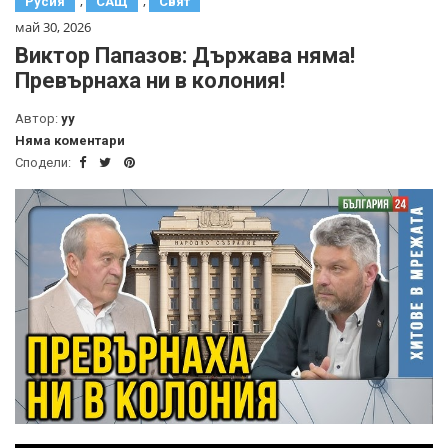
,
,
Русия
САЩ
Свят
май 30, 2026
Виктор Папазов: Държава няма!
Превърнаха ни в колония!
Автор:
yy
Няма коментари
Сподели: