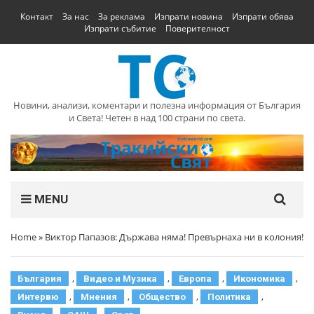
Контакт
За нас
За реклама
Изпрати новина
Изпрати обява
Изпрати събитие
Поверителност
Новини, анализи, коментари и полезна информация от България
и Света! Четен в над 100 страни по света.
MENU
Home
»
Виктор Папазов: Държава няма! Превърнаха ни в колония!
,
,
,
,
България
Видео и Музика
Европа
Икономика
,
,
,
,
Интервю
Мнения
Общество
Политика