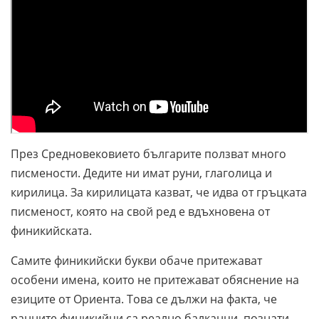
През Средновековието българите ползват много
писмености. Дедите ни имат руни, глаголица и
кирилица. За кирилицата казват, че идва от гръцката
писменост, която на свой ред е вдъхновена от
финикийската.
Самите финикийски букви обаче притежават
особени имена, които не притежават обяснение на
езиците от Ориента. Това се дължи на факта, че
ранните финикийци са реално балканци, познати