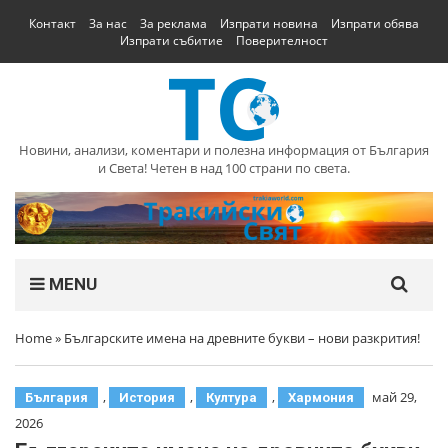
Контакт
За нас
За реклама
Изпрати новина
Изпрати обява
Изпрати събитие
Поверителност
Новини, анализи, коментари и полезна информация от България
и Света! Четен в над 100 страни по света.
MENU
Home
»
Българските имена на древните букви – нови разкрития!
,
,
,
май 29,
България
История
Култура
Хармония
2026