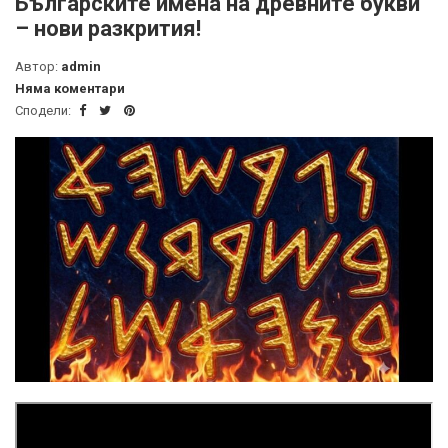
Българските имена на древните букви
– нови разкрития!
Автор:
admin
Няма коментари
Сподели: