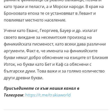
като траки и пеласги, а и Морски народи. В края на
Бронзовата епоха те се установяват в Левант и
повлияват местното население.
Учени като Еванс, Георгиев, Бауер и др. излагат
своето виждане за несемитския произход на
финикийската писменост, като всеки дава различни
аргументи. Факт е, че имената на финикийските
букви нямат добро обяснение на езиците от Близкия
Изток, но букви като Бет и Каф са обяснени с
български думи. Това важи и за голямо количество
други древни букви.
Присъединете се към нашия канал в
Телеграм
:
https://t.me/trakiaworld