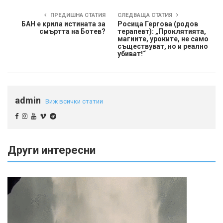
ПРЕДИШНА СТАТИЯ
СЛЕДВАЩА СТАТИЯ
БАН е крила истината за
Росица Гергова (родов
смъртта на Ботев?
терапевт): „Проклятията,
магиите, уроките, не само
съществуват, но и реално
убиват!“
admin
Виж всички статии
Други интересни