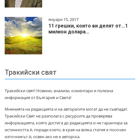
януари 15, 2017
11 грешки, които ви делят от…1
милиoн дoлapa…
Тракийски свят
Тракийски свят! Новини, анализи, коментари и полезна
информация от България и Света!
Мненията на редакцията и на автора/ите могат да не съвпадат.
Тракийски Свят не разполага с ресурсите да проверява
информацията, която достига до редакцията и не гарантира за
истинността ѝ, поради което, в края на всяка статия е посочен
източникът ѝ, освен ако не е авторска.