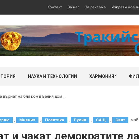
Контакт
За нас
За реклама
Изпрати нови
СТОРИЯ
НАУКА И ТЕХНОЛОГИИ
ХАРМОНИЯ
ФИ
е върнат на бял кон в Белия дом…
,
,
,
,
,
май 
ервю
Мнения
Политика
Русия
САЩ
Свят
т и чакат демократите да