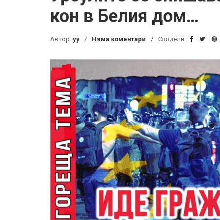
кон в Белия дом…
Автор:
yy
Няма коментари
Сподели: