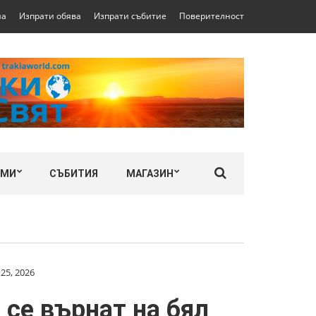
на
Изпрати обява
Изпрати събитие
Поверителност
ЛМИ
СЪБИТИЯ
МАГАЗИН
25, 2026
 се върнат на бял