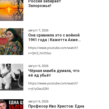
Россия забирает
Запорожье!
август 7, 2026
Она сравнила это с войной
1941 года | Кажетта Ахме…
https://www.youtube.com/watch?
v=QH3_hIrO5zo
август 6, 2026
Чёрная мамба думала, что
её яд убьёт
https://www.youtube.com/watch?
v=jI1yDauSZKI
август 6, 2026
Професор Иво Христов: Една