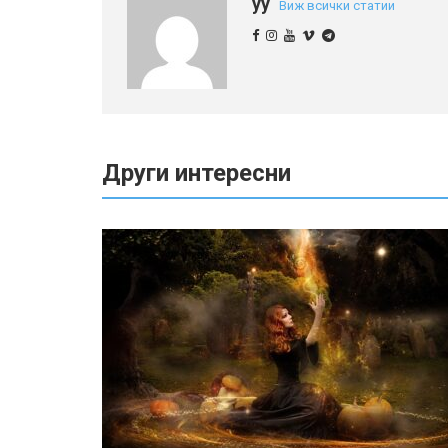
yy
Виж всички статии
Други интересни