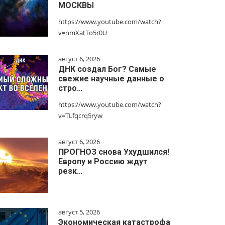
МОСКВЫ
https://www.youtube.com/watch?
v=nmXatTo5r0U
август 6, 2026
ДНК создал Бог? Самые
свежие научные данные о
стро…
https://www.youtube.com/watch?
v=TLfqcrq5ryw
август 6, 2026
ПРОГНОЗ снова Ухудшился!
Европу и Россию ждут
резк…
август 5, 2026
Экономическая катастрофа