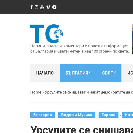
Новини, анализи, коментари и полезна информация
от България и Света! Четен в над 100 страни по света.
НАЧАЛО
БЪЛГАРИЯ
СВЯТ
И
Home
»
Урсулите се снишават и чакат демократите да с
,
,
,
България
Видео и Музика
Европа
Инт
Урсулите се снишава