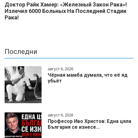
Доктор Райк Хамер: «Железный Закон Рака»!
Излечил 6000 Больных На Последней Стадии
Рака!
Последни
август 6, 2026
Чёрная мамба думала, что её яд
убьёт
август 6, 2026
Професор Иво Христов: Една цяла
България се изнесе…