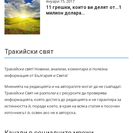
януари 15, 2017
11 грешки, които ви делят от…1
милиoн дoлapa…
Тракийски свят
Тракийски свят! Новини, анализи, коментари и полезна
информация от България и Света!
Мненията на редакцията и на автора/ите могат да не съвпадат.
Тракийски Свят не разполага с ресурсите да проверява
информацията, която достига до редакцията и не гарантира за
истинността ѝ, поради което, в края на всяка статия е посочен
източникът ѝ, освен ако не е авторска.
Канали в социалните мрежи