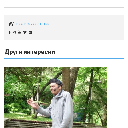
yy
Виж всички статии
Други интересни