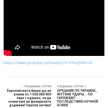
https://www.youtube.com/watch?v=VYnqDIKvi1A
ПРЕДИШНА СТАТИЯ
СЛЕДВАЩА СТАТИЯ
Европейската банка ще ни
ОРЕШНИК ПО УКРАИНЕ…
взима по 1 500 000 000
ЖУТКИЕ УДАРЫ … ПО
евро годишно, за да
ГАРАЖАМ?
помагаме на фалиралите
ПОСЛЕДСТВИЯ НОЧНОЙ
държави! Европа загива!
АТАКИ