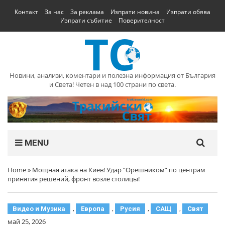
Контакт
За нас
За реклама
Изпрати новина
Изпрати обява
Изпрати събитие
Поверителност
Новини, анализи, коментари и полезна информация от България
и Света! Четен в над 100 страни по света.
MENU
Home
»
Мощная атака на Киев! Удар “Орешником” по центрам
принятия решений, фронт возле столицы!
,
,
,
,
Видео и Музика
Европа
Русия
САЩ
Свят
май 25, 2026