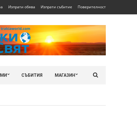
на
Изпрати обява
Изпрати събитие
Поверителност
ЛМИ
СЪБИТИЯ
МАГАЗИН