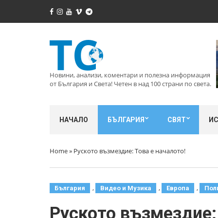
Новини, анализи, коментари и полезна информация
от България и Света! Четен в над 100 страни по света.
НАЧАЛО
БЪЛГАРИЯ
СВЯТ
И
Home
»
Руското възмездие: Това е началото!
,
,
,
България
Видео и Музика
Европа
Пол
Руското възмездие: 