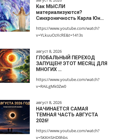
август 8, 2026
Как МЫСЛИ
материализуются?
Синхроничность Карла Юн…
https://www.youtube.com/watch?
v=YLkuuOzXcRE&t=1413s
август 8, 2026
ГЛОБАЛЬНЫЙ ПЕРЕХОД
ЗАПУЩЕН! ЭТОТ МЕСЯЦ ДЛЯ
МНОГИХ …
https://www.youtube.com/watch?
v=RAiLgMk0Zw0
август 8, 2026
НАЧИНАЕТСЯ САМАЯ
ТЕМНАЯ ЧАСТЬ АВГУСТА
2026!
https://www.youtube.com/watch?
v=5KKHSHD9hbs