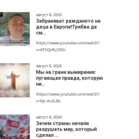
август 8, 2026
Забраняват раждането на
деца в Европа!Трябва да
см…
https://www.youtube.com/watch?
v=6TVQrRLOSlU
август 8, 2026
Мы на грани вымирания:
пугающая правда, которую
ни…
https://www.youtube.com/watch?
v=bJi–Av2LRk
август 8, 2026
Зачем страны начали
разрушать мир, который
сделал …