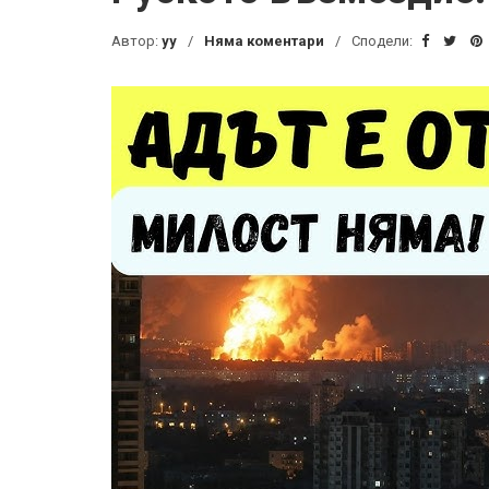
Автор:
yy
Няма коментари
Сподели: