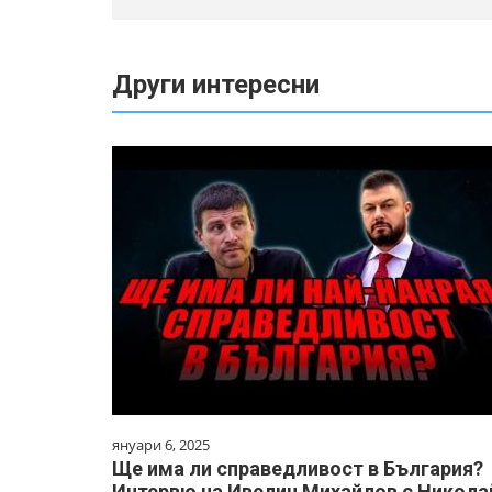
Други интересни
януари 6, 2025
Ще има ли справедливост в България?
Интервю на Ивелин Михайлов с Никола