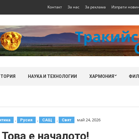
Контакт
За нас
За реклама
Изпрати нови
СТОРИЯ
НАУКА И ТЕХНОЛОГИИ
ХАРМОНИЯ
ФИ
,
,
,
май 24, 2026
итика
Русия
САЩ
Свят
Това е началото!