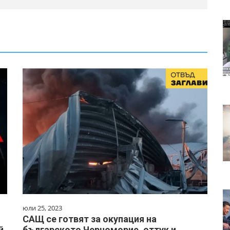
юли 25, 2023
САЩ се готвят за окупация на
й
българското Черноморие, оттук и