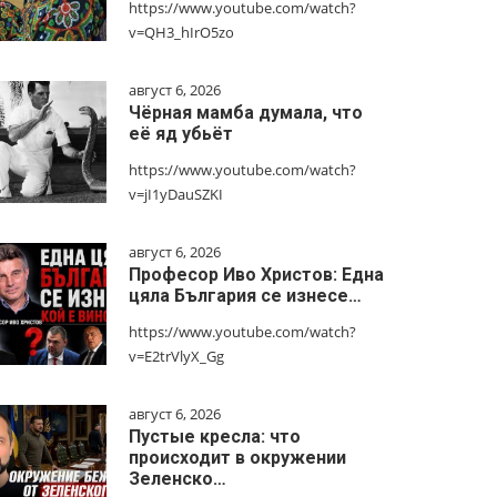
https://www.youtube.com/watch?
v=QH3_hIrO5zo
август 6, 2026
Чёрная мамба думала, что
её яд убьёт
https://www.youtube.com/watch?
v=jI1yDauSZKI
август 6, 2026
Професор Иво Христов: Една
цяла България се изнесе…
https://www.youtube.com/watch?
v=E2trVlyX_Gg
август 6, 2026
Пустые кресла: что
происходит в окружении
Зеленско…