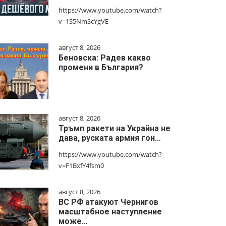
https://www.youtube.com/watch?
v=1S5NmScYgVE
август 8, 2026
Беновска: Радев какво
промени в България?
август 8, 2026
Тръмп ракети на Украйна не
дава, руската армия гон…
https://www.youtube.com/watch?
v=F1BxfY4fsm0
август 8, 2026
ВС РФ атакуют Чернигов
масштабное наступление
може…