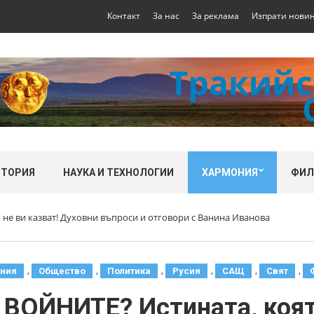
Контакт
За нас
За реклама
Изпрати нови
СТОРИЯ
НАУКА И ТЕХНОЛОГИИ
ХАРМОНИЯ
ФИ
е ви казват! Духовни въпроси и отговори с Ванина Иванова
,
,
,
,
,
,
ния
Общество
Политика
Русия
САЩ
Свят
ОЙНИТЕ? Истината, която