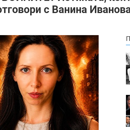
отговори с Ванина Иванов
П