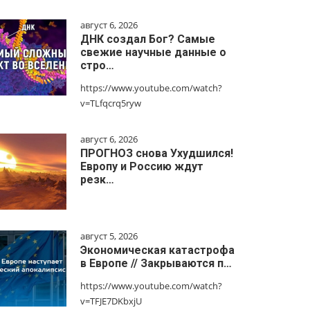
август 6, 2026
ДНК создал Бог? Самые
свежие научные данные о
стро…
https://www.youtube.com/watch?
v=TLfqcrq5ryw
август 6, 2026
ПРОГНОЗ снова Ухудшился!
Европу и Россию ждут
резк…
август 5, 2026
Экономическая катастрофа
в Европе // Закрываются п…
https://www.youtube.com/watch?
v=TFJE7DKbxjU