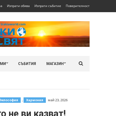
на
Изпрати обява
Изпрати събитие
Поверителност
ЛМИ
СЪБИТИЯ
МАГАЗИН
,
май 23, 2026
Философия
Хармония
 не ви казват!