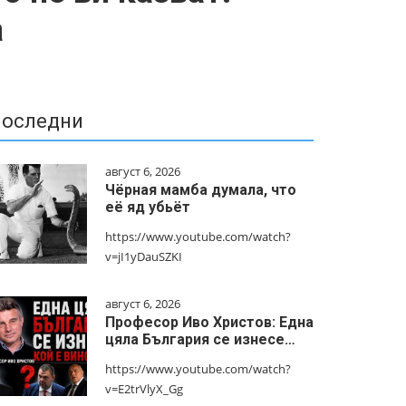
а
оследни
август 6, 2026
Чёрная мамба думала, что
её яд убьёт
https://www.youtube.com/watch?
v=jI1yDauSZKI
август 6, 2026
Професор Иво Христов: Една
цяла България се изнесе…
https://www.youtube.com/watch?
v=E2trVlyX_Gg