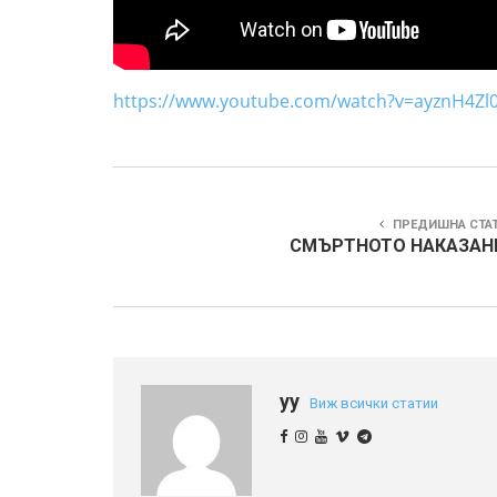
https://www.youtube.com/watch?v=ayznH4Zl
ПРЕДИШНА СТА
СМЪРТНОТО НАКАЗАН
yy
Виж всички статии