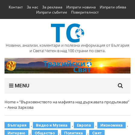
Контакт
За нас
За реклама
Изпрати новина
Изпрати обява
Изпрати събитие
Поверителност
Новини, анализи, коментари и полезна информация от България
и Света! Четен в над 100 страни по света.
MENU
Home
»
“Върховенството на мафията над държавата продължава”
– Анна Заркова
,
,
,
,
България
Видео и Музика
Европа
Икономика
,
,
,
Интервю
Общество
Политика
Свят