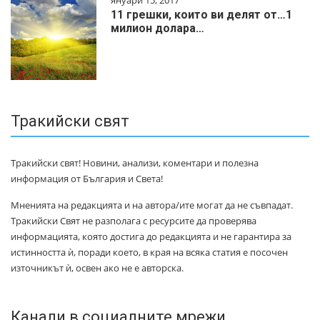
януари 15, 2017
11 грешки, които ви делят от…1
милиoн дoлapa…
Тракийски свят
Тракийски свят! Новини, анализи, коментари и полезна
информация от България и Света!
Мненията на редакцията и на автора/ите могат да не съвпадат.
Тракийски Свят не разполага с ресурсите да проверява
информацията, която достига до редакцията и не гарантира за
истинността ѝ, поради което, в края на всяка статия е посочен
източникът ѝ, освен ако не е авторска.
Канали в социалните мрежи