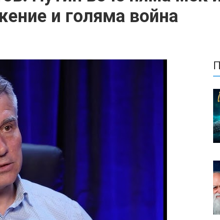
ение и голяма война
П