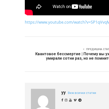
https://www.youtube.com/watch?v=SP1qVv
ПРЕДИШНА СТА
Квантовое бессмертие | Почему вы у
умирали сотни раз, но не помни
yy
Виж всички статии