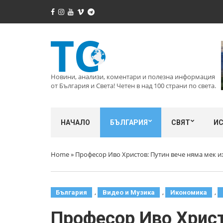
Новини, анализи, коментари и полезна информация
от България и Света! Четен в над 100 страни по света.
НАЧАЛО
БЪЛГАРИЯ
СВЯТ
И
Home
»
Професор Иво Христов: Путин вече няма мек и
,
,
,
България
Видео и Музика
Икономика
Професор Иво Христ