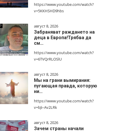
https://www.youtube.com/watch?
v=5KKHSHD9hbs
август 8, 2026
Забраняват раждането на
деца в Европа!Трябва да
см…
https://www.youtube.com/watch?
v=6TVQrRLOSlU
август 8, 2026
Мы на грани вымирания:
пугающая правда, которую
ни…
https://www.youtube.com/watch?
v=bJi–Av2LRk
август 8, 2026
Зачем страны начали