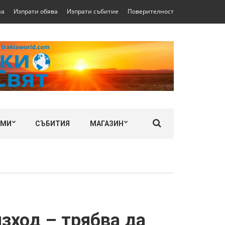
на
Изпрати обява
Изпрати събитие
Поверителност
ЛМИ
СЪБИТИЯ
МАГАЗИН
зход – трябва да