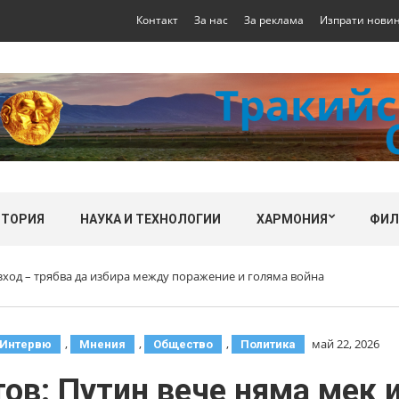
Контакт
За нас
За реклама
Изпрати нови
СТОРИЯ
НАУКА И ТЕХНОЛОГИИ
ХАРМОНИЯ
ФИ
зход – трябва да избира между поражение и голяма война
,
,
,
май 22, 2026
Интервю
Мнения
Общество
Политика
ов: Путин вече няма мек и