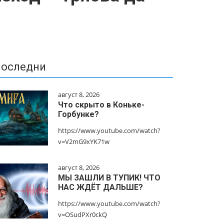
оследни
август 8, 2026
Что скрыто в Коньке-
Горбунке?
https://www.youtube.com/watch?
v=V2mG9xYK71w
август 8, 2026
МЫ ЗАШЛИ В ТУПИК! ЧТО
НАС ЖДЁТ ДАЛЬШЕ?
https://www.youtube.com/watch?
v=OSudPXr0ckQ