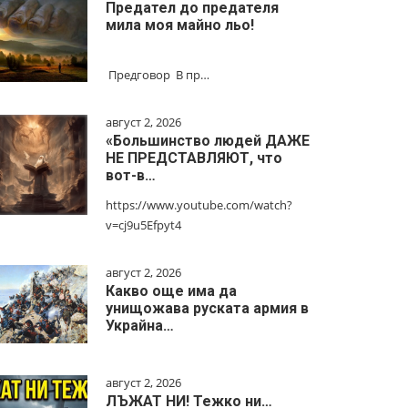
Предател до предателя
мила моя майно льо!
Предговор В пр…
август 2, 2026
«Большинство людей ДАЖЕ
НЕ ПРЕДСТАВЛЯЮТ, что
вот-в…
https://www.youtube.com/watch?
v=cj9u5Efpyt4
август 2, 2026
Какво още има да
унищожава руската армия в
Украйна…
август 2, 2026
ЛЪЖАТ НИ! Тежко ни…