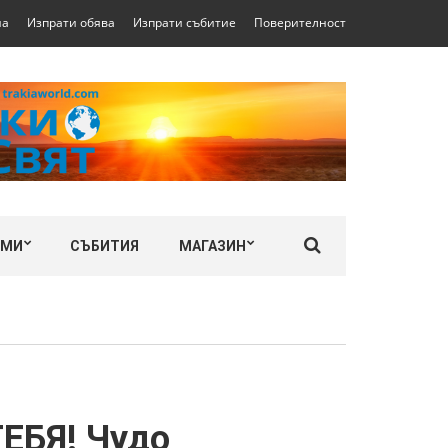
на
Изпрати обява
Изпрати събитие
Поверителност
ЛМИ
СЪБИТИЯ
МАГАЗИН
БЯ! Чудо