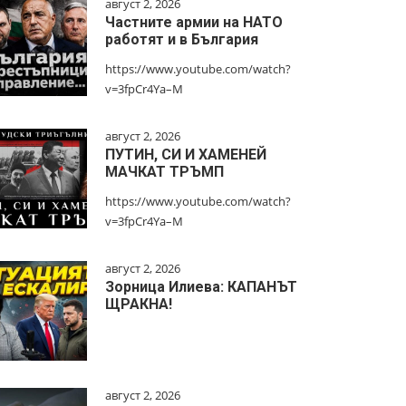
август 2, 2026
Частните армии на НАТО
работят и в България
https://www.youtube.com/watch?
v=3fpCr4Ya–M
август 2, 2026
ПУТИН, СИ И ХАМЕНЕЙ
МАЧКАТ ТРЪМП
https://www.youtube.com/watch?
v=3fpCr4Ya–M
август 2, 2026
Зорница Илиева: КАПАНЪТ
ЩРАКНА!
август 2, 2026