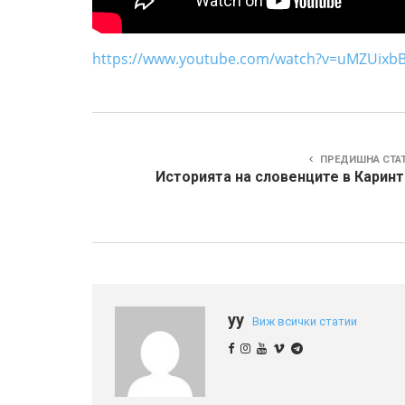
https://www.youtube.com/watch?v=uMZUixb
ПРЕДИШНА СТА
Историята на словенците в Каринт
yy
Виж всички статии