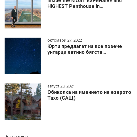
Inside the MOST EXPENSIVE and
HIGHEST Penthouse In…
октомври 27, 2022
Юрти предлагат на все повече
унгарци евтино бягств…
август 23, 2021
Обиколка на имението на езерото
Тахо (САЩ)