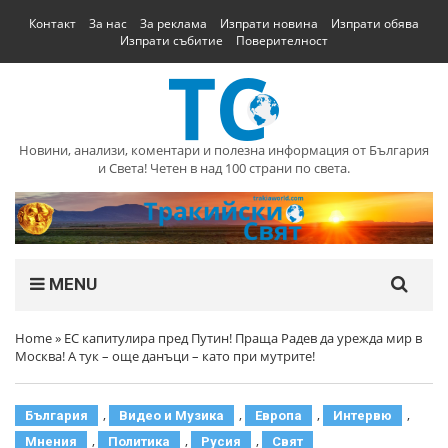
Контакт
За нас
За реклама
Изпрати новина
Изпрати обява
Изпрати събитие
Поверителност
Новини, анализи, коментари и полезна информация от България
и Света! Четен в над 100 страни по света.
MENU
Home
»
ЕС капитулира пред Путин! Праща Радев да урежда мир в
Москва! А тук – още данъци – като при мутрите!
,
,
,
,
България
Видео и Музика
Европа
Интервю
,
,
,
Мнения
Политика
Русия
Свят