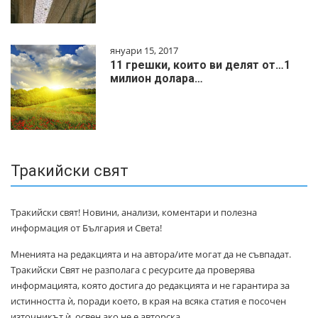
януари 15, 2017
11 грешки, които ви делят от…1
милиoн дoлapa…
Тракийски свят
Тракийски свят! Новини, анализи, коментари и полезна
информация от България и Света!
Мненията на редакцията и на автора/ите могат да не съвпадат.
Тракийски Свят не разполага с ресурсите да проверява
информацията, която достига до редакцията и не гарантира за
истинността ѝ, поради което, в края на всяка статия е посочен
източникът ѝ, освен ако не е авторска.