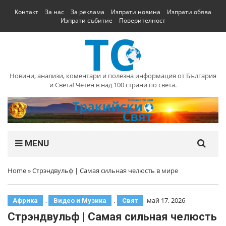
Контакт
За нас
За реклама
Изпрати новина
Изпрати обява
Изпрати събитие
Поверителност
Новини, анализи, коментари и полезна информация от България
и Света! Четен в над 100 страни по света.
MENU
Home
»
Стрэндвульф | Самая сильная челюсть в мире
,
,
май 17, 2026
Африка
Видео и Музика
Свят
Стрэндвульф | Самая сильная челюсть