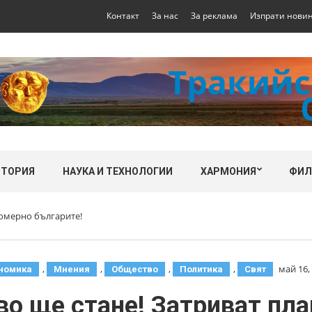
Контакт
За нас
За реклама
Изпрати нови
СТОРИЯ
НАУКА И ТЕХНОЛОГИИ
ХАРМОНИЯ
ФИ
номерно българите!
,
,
,
,
май 16,
номика
Мнения
Общество
Политика
Свят
о ще стане! Затриват пла