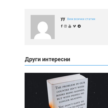
yy
Виж всички статии
Други интересни