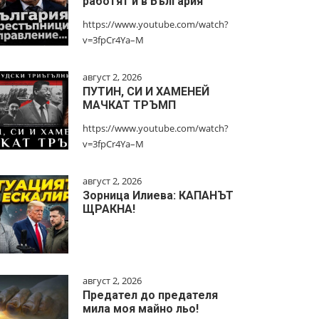
работят и в България
https://www.youtube.com/watch?
v=3fpCr4Ya–M
август 2, 2026
ПУТИН, СИ И ХАМЕНЕЙ
МАЧКАТ ТРЪМП
https://www.youtube.com/watch?
v=3fpCr4Ya–M
август 2, 2026
Зорница Илиева: КАПАНЪТ
ЩРАКНА!
август 2, 2026
Предател до предателя
мила моя майно льо!