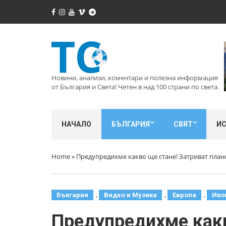
Новини, анализи, коментари и полезна информация
от България и Света! Четен в над 100 страни по света.
НАЧАЛО
БЪЛГАРИЯ
СВЯТ
И
Home
»
Предупредихме какво ще стане! Затриват пла
,
,
,
България
Видео и Музика
Европа
Ико
Предупредихме какв