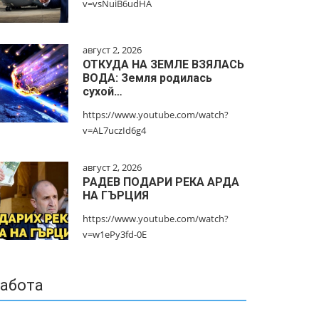
v=vsNuiB6udHA
август 2, 2026
ОТКУДА НА ЗЕМЛЕ ВЗЯЛАСЬ
ВОДА: Земля родилась
сухой…
https://www.youtube.com/watch?
v=AL7uczId6g4
август 2, 2026
РАДЕВ ПОДАРИ РЕКА АРДА
НА ГЪРЦИЯ
https://www.youtube.com/watch?
v=w1ePy3fd-0E
абота