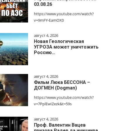
03.08.26
https://www.youtube.com/watch?
v=9mFY-EamOX0
август 4, 2026
Новая Геологическая
УГРОЗА может уничтожить
Россию…
август 4, 2026
Фильм Люка БЕССОНА –
ДОГМЕН (Dogman)
https://www.youtube.com/watch?
v=7PplEwIZezk&t=59s
август 4, 2026
Проф. Валентин Вацев
призова Радев да инициира