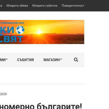
на
Изпрати обява
Изпрати събитие
Поверителност
ЛМИ
СЪБИТИЯ
МАГАЗИН
 2026
номерно българите!