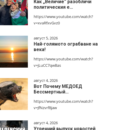
Как „Величие“ разобличи
политическия е…
https://www.youtube.com/watch?
v=xvaRfxvGvz0
август 5, 2026
Най-голямото ограбване на
века!
https://www.youtube.com/watch?
v=jLuCC7qwBas
август 4, 2026
Вот Почему МЕДОЕД
Бессмертный…
https://www.youtube.com/watch?
v=JfNzvrf8jaw
август 4, 2026
Утренний выпуск новостей