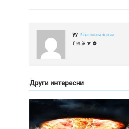
yy
Виж всички статии
Други интересни