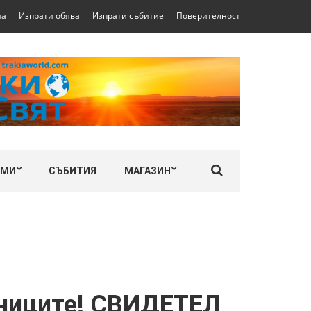
на
Изпрати обява
Изпрати събитие
Поверителност
ЛМИ
СЪБИТИЯ
МАГАЗИН
пниците! СВИДЕТЕЛ