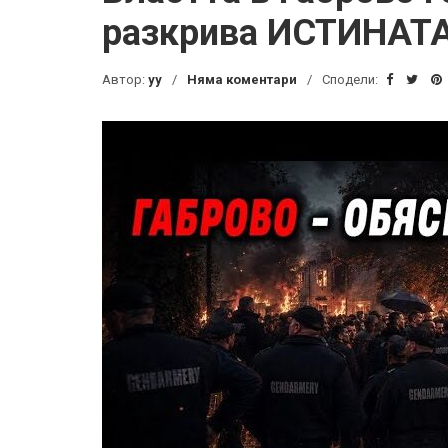
разкрива ИСТИНАТ
Автор:
yy
Няма коментари
Сподели: