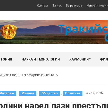
Контакт
За нас
За реклама
Изпрати нови
СТОРИЯ
НАУКА И ТЕХНОЛОГИИ
ХАРМОНИЯ
ФИ
пниците! СВИДЕТЕЛ разкрива ИСТИНАТА
,
,
,
май 14, 2026
Интервю
Мнения
Общество
Политика
години наред пази престъ