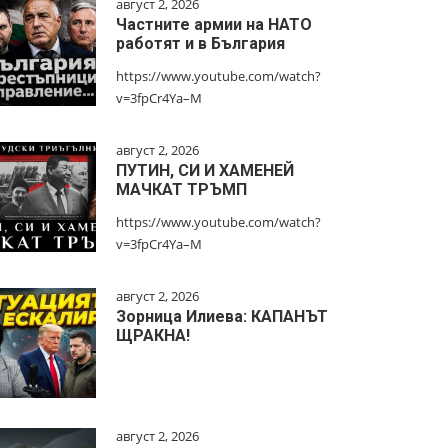
август 2, 2026
Частните армии на НАТО
работят и в България
https://www.youtube.com/watch?
v=3fpCr4Ya–M
август 2, 2026
ПУТИН, СИ И ХАМЕНЕЙ
МАЧКАТ ТРЪМП
https://www.youtube.com/watch?
v=3fpCr4Ya–M
август 2, 2026
Зорница Илиева: КАПАНЪТ
ЩРАКНА!
август 2, 2026