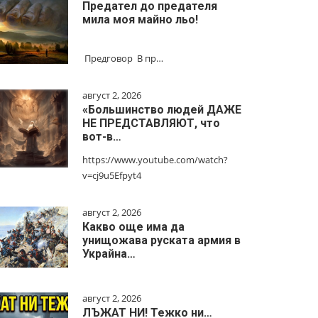
Предател до предателя
мила моя майно льо!
Предговор В пр…
август 2, 2026
«Большинство людей ДАЖЕ
НЕ ПРЕДСТАВЛЯЮТ, что
вот-в…
https://www.youtube.com/watch?
v=cj9u5Efpyt4
август 2, 2026
Какво още има да
унищожава руската армия в
Украйна…
август 2, 2026
ЛЪЖАТ НИ! Тежко ни…