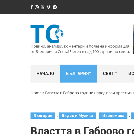
Новини, анализи, коментари и полезна информация
от България и Света! Четен в над 100 страни по света.
НАЧАЛО
БЪЛГАРИЯ
СВЯТ
И
Home
»
Властта в Габрово години наред пази престъ
,
,
,
България
Видео и Музика
Икономика
Властта в Габрово 