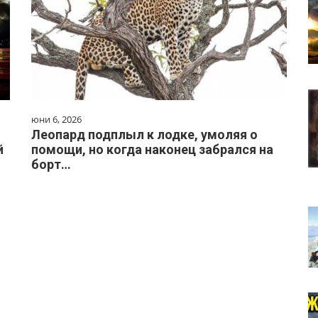
юни 6, 2026
Леопард подплыл к лодке, умоляя о
й
помощи, но когда наконец забрался на
борт…