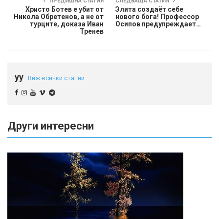
ПРЕДИШНА СТАТИЯ
СЛЕДВАЩА СТАТИЯ
Христо Ботев е убит от
Элита создаёт себе
Никола Обретенов, а не от
нового бога! Профессор
турците, доказа Иван
Осипов предупреждает…
Тренев
yy
Виж всички статии
Други интересни