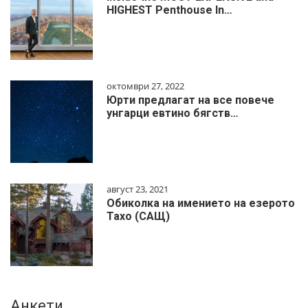
HIGHEST Penthouse In…
октомври 27, 2022
Юрти предлагат на все повече
унгарци евтино бягств…
август 23, 2021
Обиколка на имението на езерото
Тахо (САЩ)
Анкети