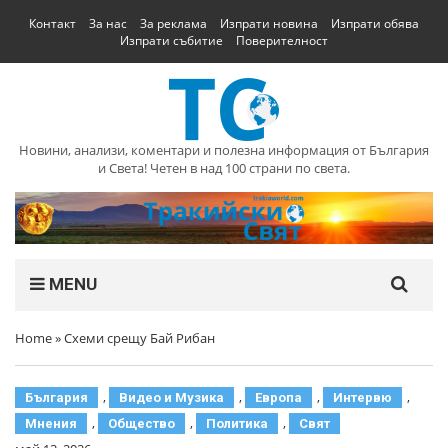
Контакт
За нас
За реклама
Изпрати новина
Изпрати обява
Изпрати събитие
Поверителност
Новини, анализи, коментари и полезна информация от България
и Света! Четен в над 100 страни по света.
MENU
Home
»
Схеми срещу Бай Рибан
,
,
,
,
България
Видео и Музика
Европа
Интервю
,
,
,
Мнения
Общество
Политика
Свят