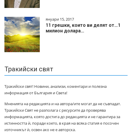
януари 15, 2017
11 грешки, които ви делят от…1
милиoн дoлapa…
Тракийски свят
Тракийски свят! Новини, анализи, коментари и полезна
информация от България и Света!
Мненията на редакцията и на автора/ите могат да не съвпадат.
Тракийски Свят не разполага с ресурсите да проверява
информацията, която достига до редакцията и не гарантира за
истинността ѝ, поради което, в края на всяка статия е посочен
източникът ѝ, освен ако не е авторска.