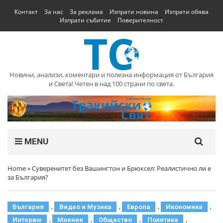
Контакт
За нас
За реклама
Изпрати новина
Изпрати обява
Изпрати събитие
Поверителност
Новини, анализи, коментари и полезна информация от България
и Света! Четен в над 100 страни по света.
MENU
Home
»
Суверенитет без Вашингтон и Брюксел: Реалистично ли е
за България?
,
,
,
,
България
Видео и Музика
Европа
Икономика
,
,
,
,
Интервю
Мнения
Общество
Политика