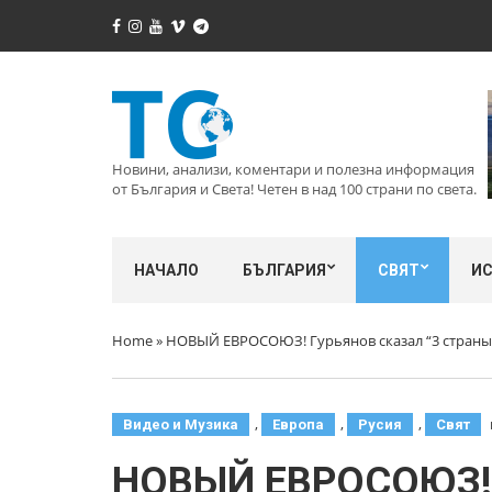
Новини, анализи, коментари и полезна информация
от България и Света! Четен в над 100 страни по света.
НАЧАЛО
БЪЛГАРИЯ
СВЯТ
И
Home
»
НОВЫЙ ЕВРОСОЮЗ! Гурьянов сказал “3 страны 
,
,
,
Видео и Музика
Европа
Русия
Свят
НОВЫЙ ЕВРОСОЮЗ! Гу