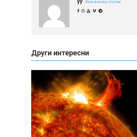
yy
Виж всички статии
Други интересни