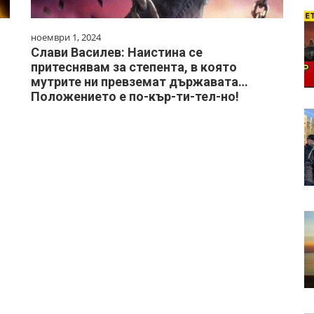
ноември 1, 2024
Слави Василев: Наистина се
притеснявам за степента, в която
мутрите ни превземат държавата…
Положението е по-кър-ти-тел-но!