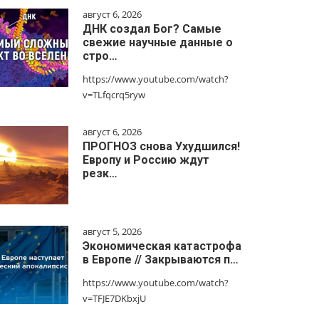
август 6, 2026
ДНК создал Бог? Самые
свежие научные данные о
стро…
https://www.youtube.com/watch?
v=TLfqcrq5ryw
август 6, 2026
ПРОГНОЗ снова Ухудшился!
Европу и Россию ждут
резк…
август 5, 2026
Экономическая катастрофа
в Европе // Закрываются п…
https://www.youtube.com/watch?
v=TFJE7DKbxjU