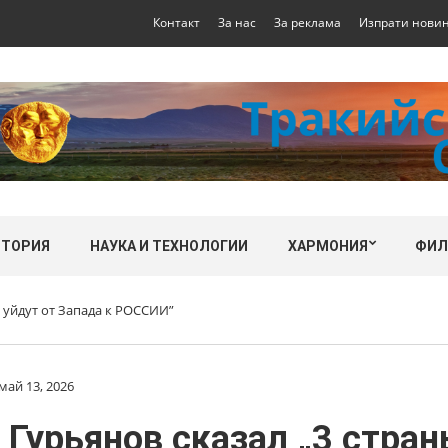
Контакт
За нас
За реклама
Изпрати нови
СТОРИЯ
НАУКА И ТЕХНОЛОГИИ
ХАРМОНИЯ
ФИ
уйдут от Запада к РОССИИ”
май 13, 2026
рьянов сказал „3 страны