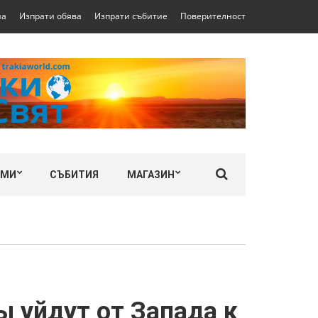
на
Изпрати обява
Изпрати събитие
Поверителност
ЛМИ
СЪБИТИЯ
МАГАЗИН
 уйдут от Запада к