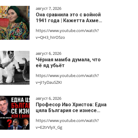
август 7, 2026
Она сравнила это с войной
1941 года | Кажетта Ахме…
https://www.youtube.com/watch?
v=QH3_hIrO5zo
август 6, 2026
Чёрная мамба думала, что
её яд убьёт
https://www.youtube.com/watch?
v=jI1yDauSZKI
август 6, 2026
Професор Иво Христов: Една
цяла България се изнесе…
https://www.youtube.com/watch?
v=E2trVlyX_Gg