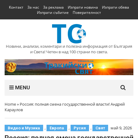
Контакт
За нас
За реклама
Изпрати новина
Изпрати обява
Изпрати събитие
Поверителност
Новини, анализи, коментари и полезна информация от България
и Света! Четен в над 100 страни по света.
MENU
Home
»
Россия: полная смена государственной власти! Андрей
Караулов
,
,
,
май 9, 2026
Видео и Музика
Европа
Русия
Свят
Россия: полная смена государственной