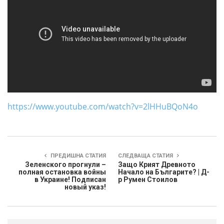
https://www.youtube.com/watch?v=2lHHuBQoN4o
ПРЕДИШНА СТАТИЯ
СЛЕДВАЩА СТАТИЯ
Зеленского прогнули –
Защо Крият Древното
полная остановка войны
Начало на Българите? | Д-
в Украине! Подписан
р Румен Стоилов
новый указ!