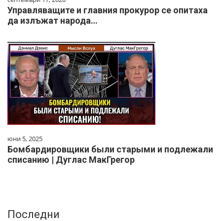
Управляващите и главния прокурор се опитаха
да излъжат народа…
юни 5, 2025
Бомбардировщики были старыми и подлежали
списанию | Дуглас МакГрегор
Последни