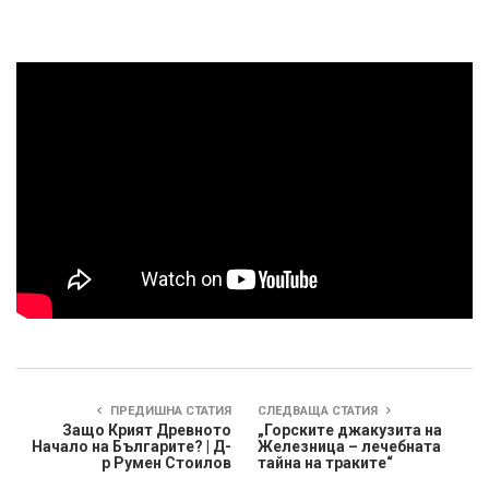
ПРЕДИШНА СТАТИЯ
СЛЕДВАЩА СТАТИЯ
Защо Крият Древното
„Горските джакузита на
Начало на Българите? | Д-
Железница – лечебната
р Румен Стоилов
тайна на траките“