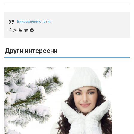
yy
Виж всички статии
Други интересни