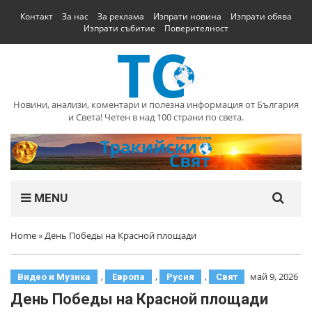
Контакт
За нас
За реклама
Изпрати новина
Изпрати обява
Изпрати събитие
Поверителност
Новини, анализи, коментари и полезна информация от България
и Света! Четен в над 100 страни по света.
MENU
Home
»
День Победы на Красной площади
,
,
,
май 9, 2026
Видео и Музика
Европа
Русия
Свят
День Победы на Красной площади