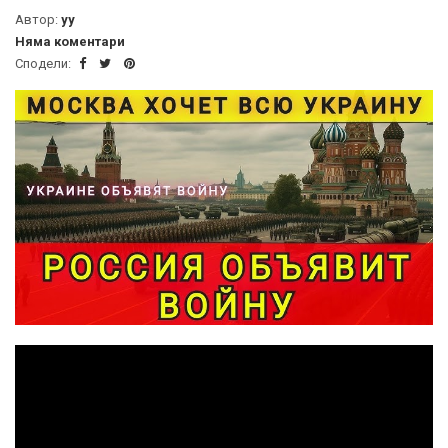
Автор:
yy
Няма коментари
Сподели: