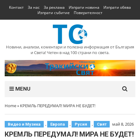
Контакт
За нас
За реклама
Изпрати новина
Изпрати обява
Изпрати събитие
Поверителност
Новини, анализи, коментари и полезна информация от България
и Света! Четен в над 100 страни по света.
MENU
Home
»
КРЕМЛЬ ПЕРЕДУМАЛ! МИРА НЕ БУДЕТ!
,
,
,
май 8, 2026
Видео и Музика
Европа
Русия
Свят
КРЕМЛЬ ПЕРЕДУМАЛ! МИРА НЕ БУДЕТ!