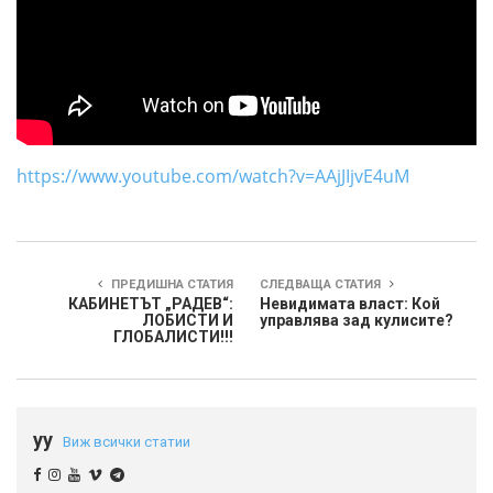
https://www.youtube.com/watch?v=AAjJIjvE4uM
ПРЕДИШНА СТАТИЯ
СЛЕДВАЩА СТАТИЯ
КАБИНЕТЪТ „РАДЕВ“:
Невидимата власт: Кой
ЛОБИСТИ И
управлява зад кулисите?
ГЛОБАЛИСТИ!!!
yy
Виж всички статии