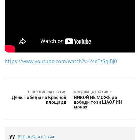
https://www.youtube.com/watch?v=YceTzSqJBJ0
ПРЕДИШНА СТАТИЯ
СЛЕДВАЩА СТАТИЯ
День Победы на Красной
НИКОЙ НЕ МОЖЕ да
площади
победи този ШАОЛИН
монах
yy
Виж всички статии