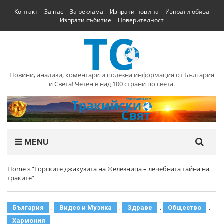
Контакт
За нас
За реклама
Изпрати новина
Изпрати обява
Изпрати събитие
Поверителност
Новини, анализи, коментари и полезна информация от България
и Света! Четен в над 100 страни по света.
MENU
Home
»
“Горските джакузита на Железница – лечебната тайна на
траките”
,
,
,
,
България
Видео и Музика
Здраве
Общество
Хармония