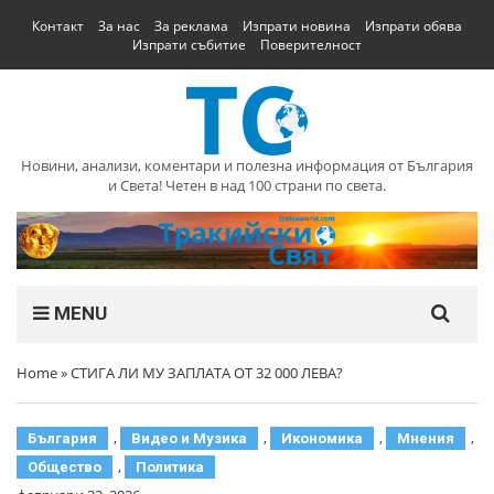
Контакт
За нас
За реклама
Изпрати новина
Изпрати обява
Изпрати събитие
Поверителност
Новини, анализи, коментари и полезна информация от България
и Света! Четен в над 100 страни по света.
MENU
Home
»
СТИГА ЛИ МУ ЗАПЛАТА ОТ 32 000 ЛЕВА?
,
,
,
,
България
Видео и Музика
Икономика
Мнения
,
Общество
Политика