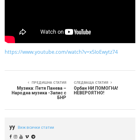
https://www.youtube.com/watch?v=x5IoEwytz74
ПРЕДИШНА СТАТИЯ
СЛЕДВАЩА СТАТИЯ
Музика: Петя Панева –
Орбан НИ ПОМОГНА!
Народна музика -Запис с
НЕВЕРОЯТНО!
БНР
yy
Виж всички статии