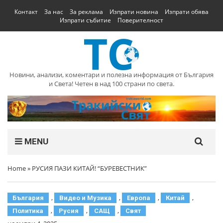
Контакт
За нас
За реклама
Изпрати новина
Изпрати обява
Изпрати събитие
Поверителност
Новини, анализи, коментари и полезна информация от България
и Света! Четен в над 100 страни по света.
MENU
Home
»
РУСИЯ ПАЗИ КИТАЙ! “БУРЕВЕСТНИК”
,
,
,
,
България
Видео и Музика
Европа
Китай
,
,
,
Политика
Русия
САЩ
Свят