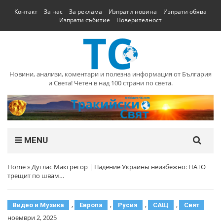
Контакт
За нас
За реклама
Изпрати новина
Изпрати обява
Изпрати събитие
Поверителност
Новини, анализи, коментари и полезна информация от България
и Света! Четен в над 100 страни по света.
MENU
Home
»
Дуглас Макгрегор | Падение Украины неизбежно: НАТО
трещит по швам…
,
,
,
,
Видео и Музика
Европа
Русия
САЩ
Свят
ноември 2, 2025