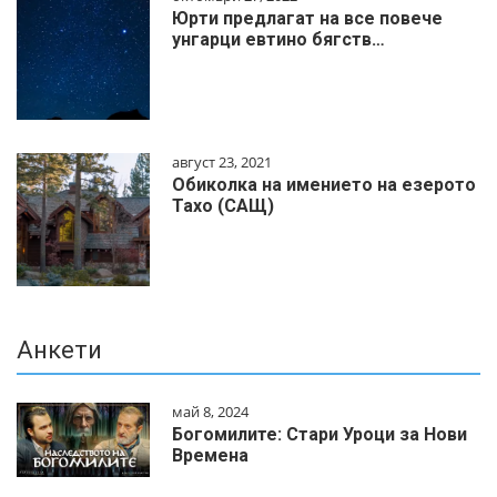
Юрти предлагат на все повече
унгарци евтино бягств…
август 23, 2021
Обиколка на имението на езерото
Тахо (САЩ)
Анкети
май 8, 2024
Богомилите: Стари Уроци за Нови
Времена