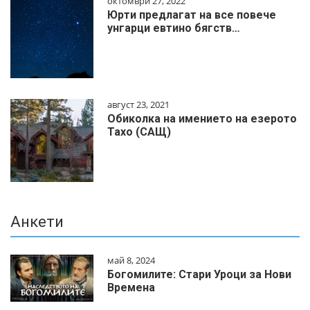
октомври 27, 2022
Юрти предлагат на все повече
унгарци евтино бягств…
август 23, 2021
Обиколка на имението на езерото
Тахо (САЩ)
Анкети
май 8, 2024
Богомилите: Стари Уроци за Нови
Времена