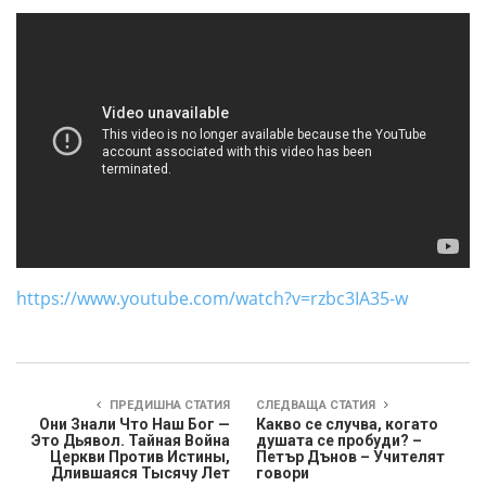
https://www.youtube.com/watch?v=rzbc3IA35-w
ПРЕДИШНА СТАТИЯ
СЛЕДВАЩА СТАТИЯ
Они Знали Что Наш Бог —
Какво се случва, когато
Это Дьявол. Тайная Война
душата се пробуди? –
Церкви Против Истины,
Петър Дънов – Учителят
Длившаяся Тысячу Лет
говори