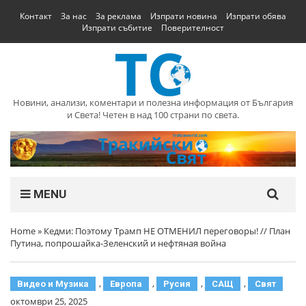
Контакт
За нас
За реклама
Изпрати новина
Изпрати обява
Изпрати събитие
Поверителност
Новини, анализи, коментари и полезна информация от България
и Света! Четен в над 100 страни по света.
MENU
Home
»
Кедми: Поэтому Трамп НЕ ОТМЕНИЛ переговоры! // План
Путина, попрошайка-Зеленский и нефтяная война
,
,
,
,
Видео и Музика
Европа
Русия
САЩ
Свят
октомври 25, 2025