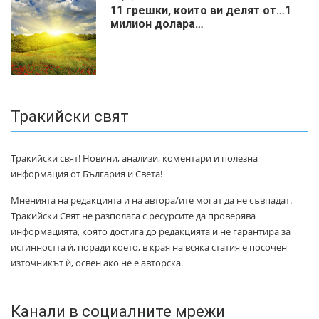
11 грешки, които ви делят от…1
милиoн дoлapa…
Тракийски свят
Тракийски свят! Новини, анализи, коментари и полезна
информация от България и Света!
Мненията на редакцията и на автора/ите могат да не съвпадат.
Тракийски Свят не разполага с ресурсите да проверява
информацията, която достига до редакцията и не гарантира за
истинността ѝ, поради което, в края на всяка статия е посочен
източникът ѝ, освен ако не е авторска.
Канали в социалните мрежи