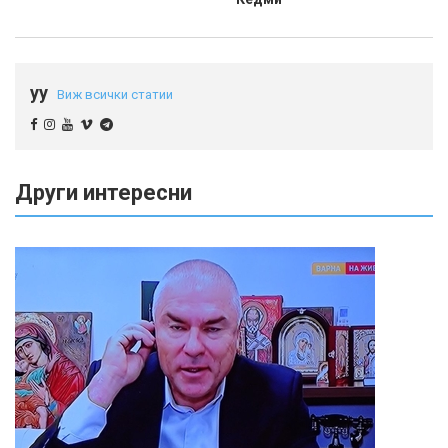
yy
Виж всички статии
Други интересни