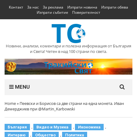
Контакт
За нас
За реклама
Изпрати новина
Изпрати обява
Изпрати събитие
Поверителност
Новини, анализи, коментари и полезна информация от България
и Света! Четен в над 100 страни по света.
MENU
Home
»
Пеевски и Борисов са две страни на една монета. Иван
Демерджиев при ‪@Martin_Karbowski‬
,
,
,
България
Видео и Музика
Икономика
,
,
Интервю
Общество
Политика