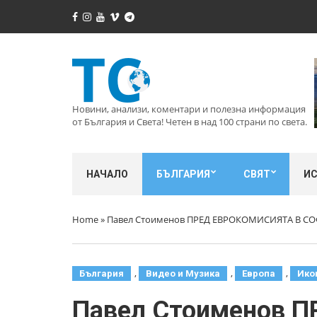
Новини, анализи, коментари и полезна информация
от България и Света! Четен в над 100 страни по света.
НАЧАЛО
БЪЛГАРИЯ
СВЯТ
И
Home
»
Павел Стоименов ПРЕД ЕВРОКОМИСИЯТА В СОФ
,
,
,
България
Видео и Музика
Европа
Ико
Павел Стоименов 