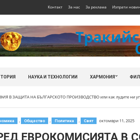
Контакт
За нас
За реклама
Изпрати нови
СТОРИЯ
НАУКА И ТЕХНОЛОГИИ
ХАРМОНИЯ
ФИ
ИЯ В ЗАЩИТА НА БЪЛГАРСКОТО ПРОИЗВОДСТВО или как лудите ни уп
,
,
,
октомври 11, 2025
номика
Общество
Политика
Свят
ПРЕД ЕВРОКОМИСИЯТА В 