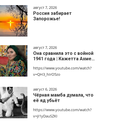
август 7, 2026
Россия забирает
Запорожье!
август 7, 2026
Она сравнила это с войной
1941 года | Кажетта Ахме…
https://www.youtube.com/watch?
v=QH3_hIrO5zo
август 6, 2026
Чёрная мамба думала, что
её яд убьёт
https://www.youtube.com/watch?
v=jI1yDauSZKI