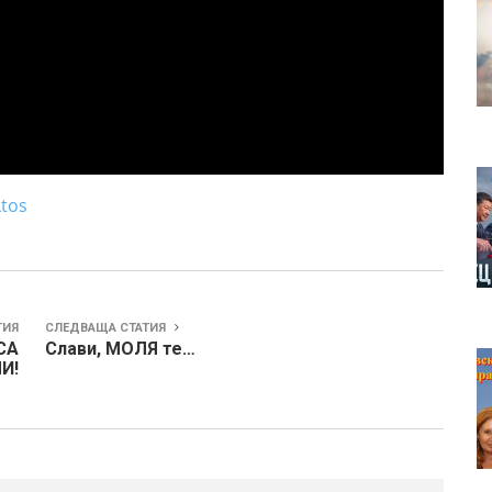
tos
ТИЯ
СЛЕДВАЩА СТАТИЯ
СА
Слави, МОЛЯ те…
И!