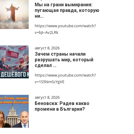
Мы на грани вымирания:
пугающая правда, которую
ни…
https://www.youtube.com/watch?
v=bJi–Av2LRk
август 8, 2026
Зачем страны начали
разрушать мир, который
сделал …
https://www.youtube.com/watch?
v=1S5NmScYgVE
август 8, 2026
Беновска: Радев какво
промени в България?