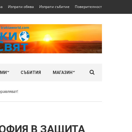
на
Изпрати обява
Изпрати събитие
Поверителност
ЛМИ
СЪБИТИЯ
МАГАЗИН
равляват!
СОФИЯ В ЗАЩИТА