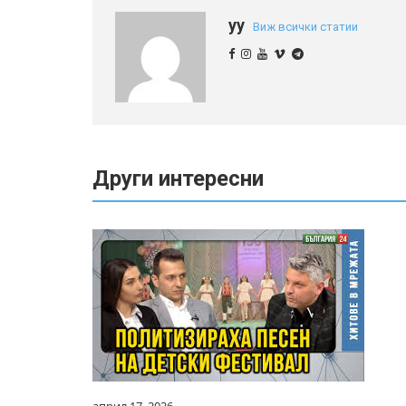
yy
Виж всички статии
Други интересни
април 17, 2026