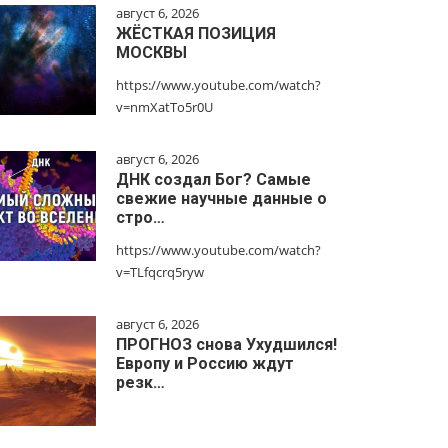
август 6, 2026
ЖЁСТКАЯ ПОЗИЦИЯ
МОСКВЫ
https://www.youtube.com/watch?
v=nmXatTo5r0U
август 6, 2026
ДНК создал Бог? Самые
свежие научные данные о
стро…
https://www.youtube.com/watch?
v=TLfqcrq5ryw
август 6, 2026
ПРОГНОЗ снова Ухудшился!
Европу и Россию ждут
резк…