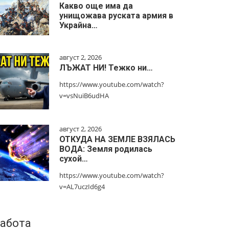
Какво още има да
унищожава руската армия в
Украйна…
август 2, 2026
ЛЪЖАТ НИ! Тежко ни…
https://www.youtube.com/watch?
v=vsNuiB6udHA
август 2, 2026
ОТКУДА НА ЗЕМЛЕ ВЗЯЛАСЬ
ВОДА: Земля родилась
сухой…
https://www.youtube.com/watch?
v=AL7uczId6g4
абота