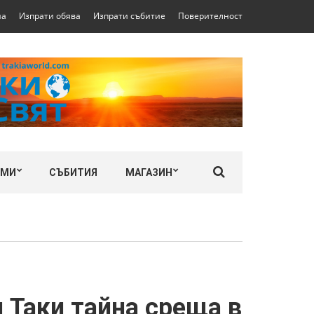
на
Изпрати обява
Изпрати събитие
Поверителност
ЛМИ
СЪБИТИЯ
МАГАЗИН
и Таки тайна среща в