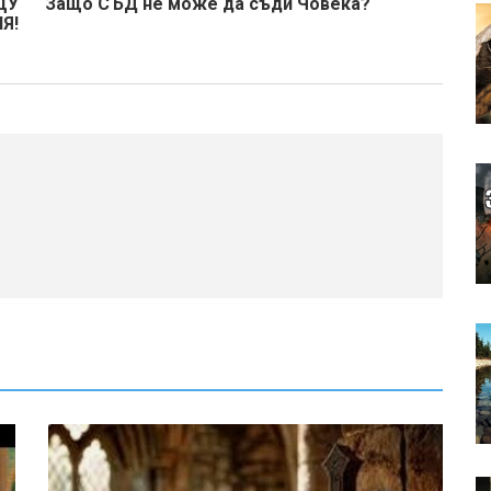
ЩУ
Защо СЪД не може да съди Човека?
Я!