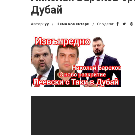
Дубай
Автор:
yy
Няма коментари
Сподели: