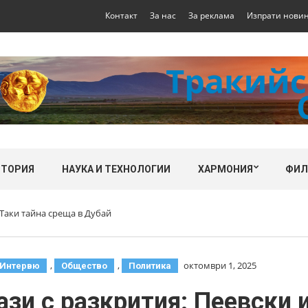
Контакт
За нас
За реклама
Изпрати нови
СТОРИЯ
НАУКА И ТЕХНОЛОГИИ
ХАРМОНИЯ
ФИ
 Таки тайна среща в Дубай
,
,
октомври 1, 2025
Интервю
Общество
Политика
зи с разкрития: Пеевски 