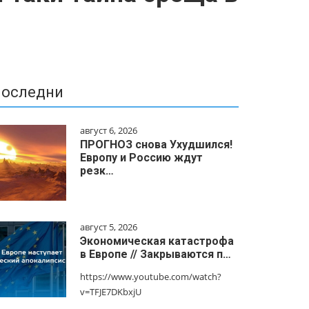
оследни
август 6, 2026
ПРОГНОЗ снова Ухудшился!
Европу и Россию ждут
резк…
август 5, 2026
Экономическая катастрофа
в Европе // Закрываются п…
https://www.youtube.com/watch?
v=TFJE7DKbxjU