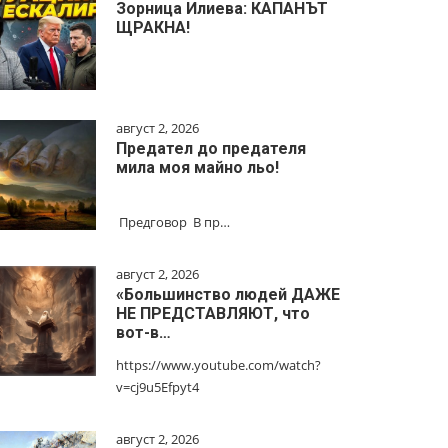
Зорница Илиева: КАПАНЪТ
ЩРАКНА!
август 2, 2026
Предател до предателя
мила моя майно льо!
Предговор В пр…
август 2, 2026
«Большинство людей ДАЖЕ
НЕ ПРЕДСТАВЛЯЮТ, что
вот-в…
https://www.youtube.com/watch?
v=cj9u5Efpyt4
август 2, 2026