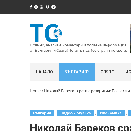
Новини, анализи, коментари и полезна информация
от България и Света! Четен в над 100 страни по света.
НАЧАЛО
БЪЛГАРИЯ
СВЯТ
И
Home
»
Николай Бареков срази с разкрития: Пеевски и
,
,
,
България
Видео и Музика
Икономика
Николай Бареков сра