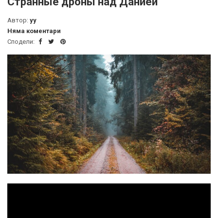
Странные дроны над Данией
Автор:
yy
Няма коментари
Сподели: