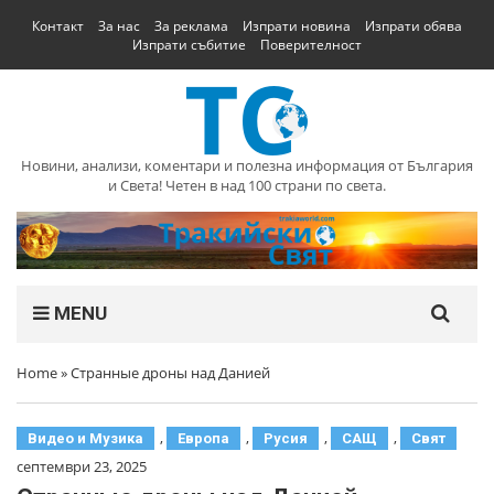
Контакт
За нас
За реклама
Изпрати новина
Изпрати обява
Изпрати събитие
Поверителност
Новини, анализи, коментари и полезна информация от България
и Света! Четен в над 100 страни по света.
MENU
Home
»
Странные дроны над Данией
,
,
,
,
Видео и Музика
Европа
Русия
САЩ
Свят
септември 23, 2025