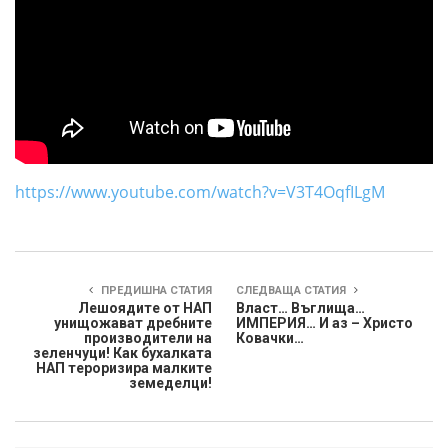
https://www.youtube.com/watch?v=V3T4OqfILgM
ПРЕДИШНА СТАТИЯ
СЛЕДВАЩА СТАТИЯ
Лешоядите от НАП
Власт… Въглища…
унищожават дребните
ИМПЕРИЯ… И аз – Христо
производители на
Ковачки…
зеленчуци! Как бухалката
НАП тероризира малките
земеделци!