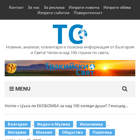
Контакт
За нас
За реклама
Изпрати новина
Изпрати обява
Изпрати събитие
Поверителност
Новини, анализи, коментари и полезна информация от България
и Света! Четен в над 100 страни по света.
MENU
Home
»
Цъка ли ЕКОБОМБА за над 100 хиляди души? Геноцид…
,
,
,
България
Видео и Музика
Икономика
,
,
,
Интервю
Мнения
Общество
Политика