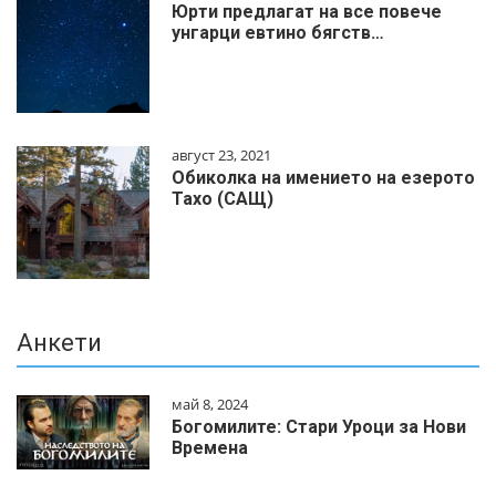
Юрти предлагат на все повече
унгарци евтино бягств…
август 23, 2021
Обиколка на имението на езерото
Тахо (САЩ)
Анкети
май 8, 2024
Богомилите: Стари Уроци за Нови
Времена