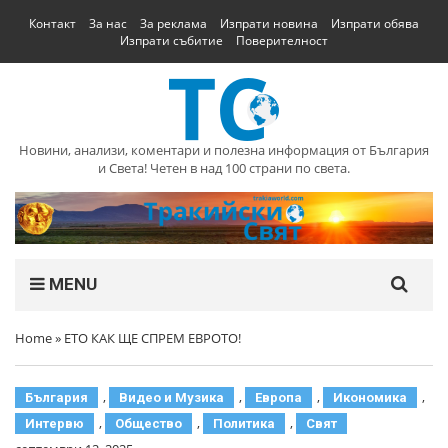
Контакт
За нас
За реклама
Изпрати новина
Изпрати обява
Изпрати събитие
Поверителност
Новини, анализи, коментари и полезна информация от България
и Света! Четен в над 100 страни по света.
MENU
Home
»
ЕТО КАК ЩЕ СПРЕМ ЕВРОТО!
,
,
,
,
България
Видео и Музика
Европа
Икономика
,
,
,
Интервю
Общество
Политика
Свят