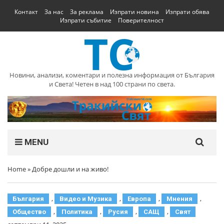
Контакт
За нас
За реклама
Изпрати новина
Изпрати обява
Изпрати събитие
Поверителност
Новини, анализи, коментари и полезна информация от България
и Света! Четен в над 100 страни по света.
MENU
Home
»
Добре дошли и на живо!
,
,
,
,
България
Видео и Музика
Европа
Мнения
,
,
,
,
Общество
Политика
Русия
САЩ
Свят