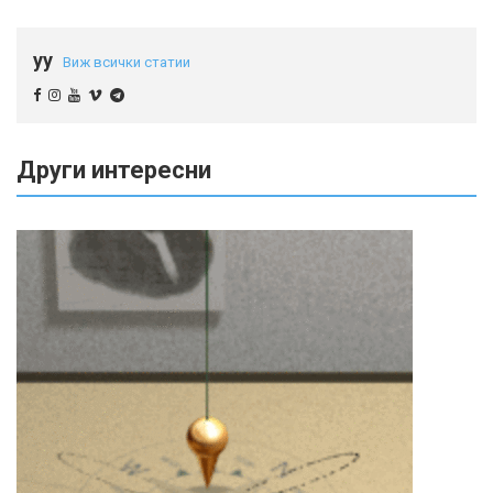
yy
Виж всички статии
Други интересни