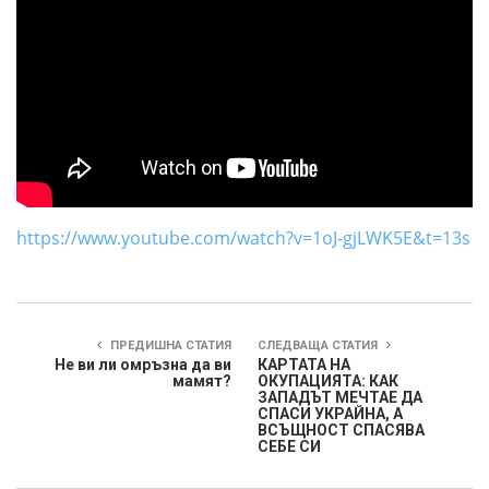
https://www.youtube.com/watch?v=1oJ-gjLWK5E&t=13s
ПРЕДИШНА СТАТИЯ
СЛЕДВАЩА СТАТИЯ
Не ви ли омръзна да ви
КАРТАТА НА
мамят?
ОКУПАЦИЯТА: КАК
ЗАПАДЪТ МЕЧТАЕ ДА
СПАСИ УКРАЙНА, А
ВСЪЩНОСТ СПАСЯВА
СЕБЕ СИ