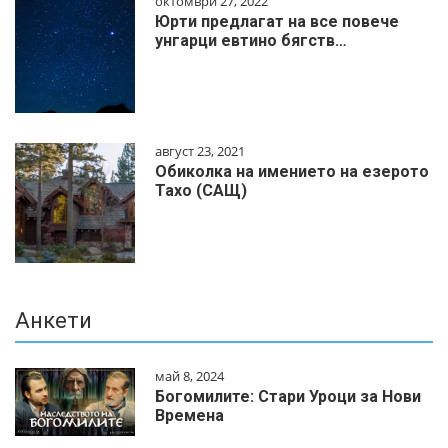
октомври 27, 2022
Юрти предлагат на все повече
унгарци евтино бягств…
август 23, 2021
Обиколка на имението на езерото
Тахо (САЩ)
Анкети
май 8, 2024
Богомилите: Стари Уроци за Нови
Времена