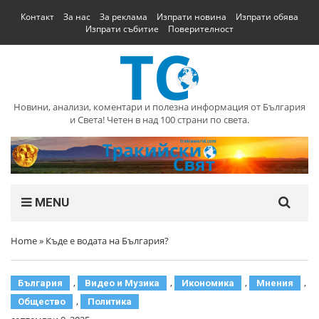
Контакт
За нас
За реклама
Изпрати новина
Изпрати обява
Изпрати събитие
Поверителност
Новини, анализи, коментари и полезна информация от България
и Света! Четен в над 100 страни по света.
MENU
Home
»
Къде е водата на България?
,
,
,
,
България
Видео и Музика
Икономика
Мнения
,
Общество
Политика