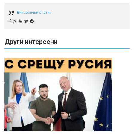
yy
Виж всички статии
Други интересни