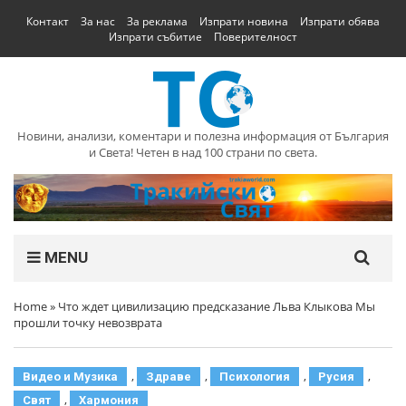
Контакт
За нас
За реклама
Изпрати новина
Изпрати обява
Изпрати събитие
Поверителност
Новини, анализи, коментари и полезна информация от България
и Света! Четен в над 100 страни по света.
MENU
Home
»
Что ждет цивилизацию предсказание Льва Клыкова Мы
прошли точку невозврата
,
,
,
,
Видео и Музика
Здраве
Психология
Русия
,
Свят
Хармония