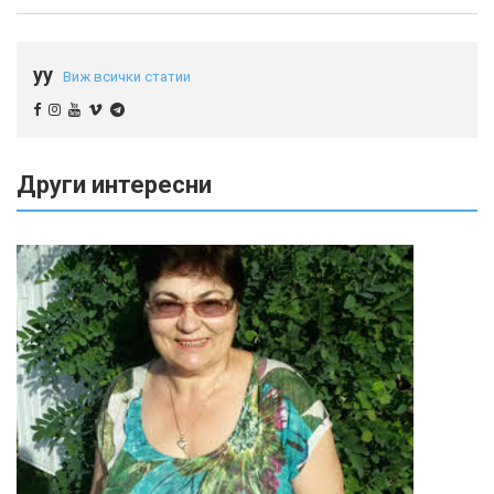
yy
Виж всички статии
Други интересни