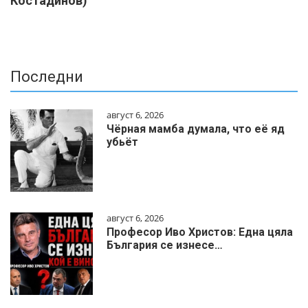
Костадинов)
Последни
август 6, 2026
Чёрная мамба думала, что её яд
убьёт
август 6, 2026
Професор Иво Христов: Една цяла
България се изнесе…