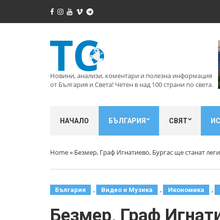
Новини, анализи, коментари и полезна информация
от България и Света! Четен в над 100 страни по света.
НАЧАЛО
БЪЛГАРИЯ
СВЯТ
И
Home
»
Безмер, Граф Игнатиево, Бургас ще станат ле
,
,
,
България
Видео и Музика
Икономика
Безмер, Граф Игнат