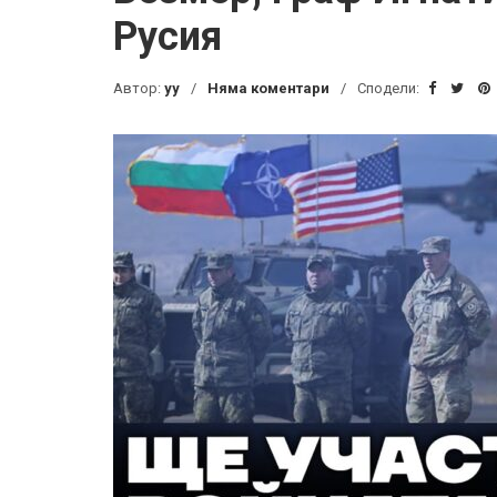
Русия
Автор:
yy
Няма коментари
Сподели: