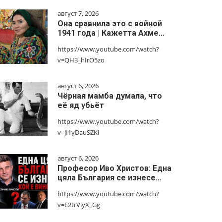
август 7, 2026
Она сравнила это с войной
1941 года | Кажетта Ахме…
https://www.youtube.com/watch?
v=QH3_hIrO5zo
август 6, 2026
Чёрная мамба думала, что
её яд убьёт
https://www.youtube.com/watch?
v=jI1yDauSZKI
август 6, 2026
Професор Иво Христов: Една
цяла България се изнесе…
https://www.youtube.com/watch?
v=E2trVlyX_Gg