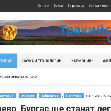
Контакт
За нас
За реклама
Изпрати нови
СТОРИЯ
НАУКА И ТЕХНОЛОГИИ
ХАРМОНИЯ
ФИ
гитимни мишени за Русия
,
,
,
септември 7, 20
История
Мнения
Общество
Политика
иево, Бургас ще станат л