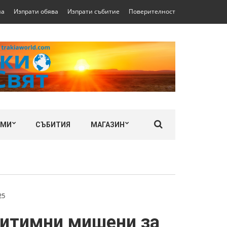
на
Изпрати обява
Изпрати събитие
Поверителност
ЛМИ
СЪБИТИЯ
МАГАЗИН
25
егитимни мишени за