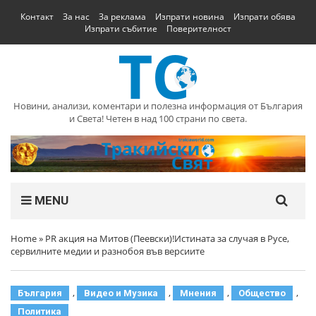
Контакт
За нас
За реклама
Изпрати новина
Изпрати обява
Изпрати събитие
Поверителност
Новини, анализи, коментари и полезна информация от България
и Света! Четен в над 100 страни по света.
MENU
Home
»
PR акция на Митов (Пеевски)!Истината за случая в Русе,
сервилните медии и разнобоя във версиите
,
,
,
,
България
Видео и Музика
Мнения
Общество
Политика