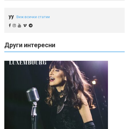
yy
Виж всички статии
Други интересни