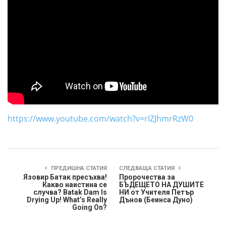
https://www.youtube.com/watch?v=rIZJhmrRzW0
ПРЕДИШНА СТАТИЯ
СЛЕДВАЩА СТАТИЯ
Язовир Батак пресъхва!
Пророчества за
Какво наистина се
БЪДЕЩЕТО НА ДУШИТЕ
случва? Batak Dam Is
НИ от Учителя Петър
Drying Up! What’s Really
Дънов (Беинса Дуно)
Going On?