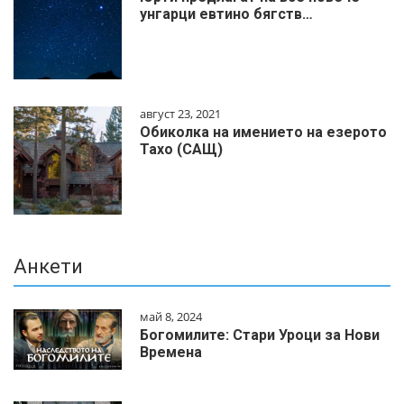
унгарци евтино бягств…
август 23, 2021
Обиколка на имението на езерото
Тахо (САЩ)
Анкети
май 8, 2024
Богомилите: Стари Уроци за Нови
Времена