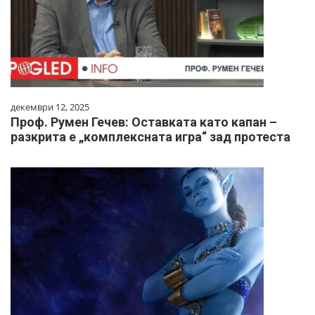
декември 12, 2025
Проф. Румен Гечев: Оставката като капан –
разкрита е „комплексната игра“ зад протеста