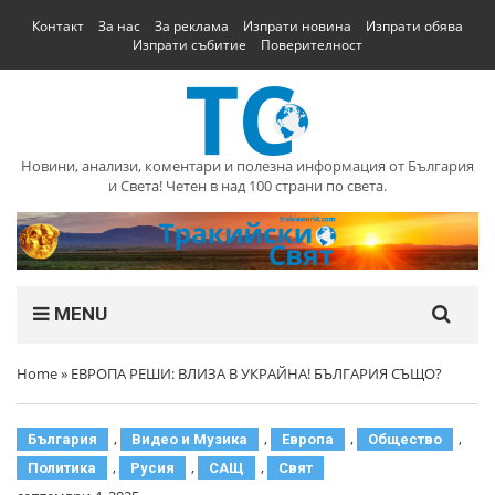
Контакт
За нас
За реклама
Изпрати новина
Изпрати обява
Изпрати събитие
Поверителност
Новини, анализи, коментари и полезна информация от България
и Света! Четен в над 100 страни по света.
MENU
Home
»
ЕВРОПА РЕШИ: ВЛИЗА В УКРАЙНА! БЪЛГАРИЯ СЪЩО?
,
,
,
,
България
Видео и Музика
Европа
Общество
,
,
,
Политика
Русия
САЩ
Свят