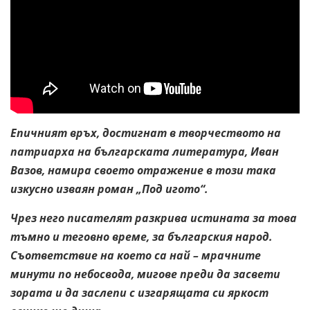
Епичният връх, достигнат в творчеството на
патриарха на българската литература, Иван
Вазов, намира своето отражение в този така
изкусно изваян роман „Под игото“.
Чрез него писателят разкрива истината за това
тъмно и теговно време, за българския народ.
Съответствие на което са най – мрачните
минути по небосвода, мигове преди да засвети
зората и да заслепи с изгарящата си яркост