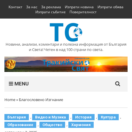
Контакт
За нас
За реклама
Изпрати новина
Изпрати обява
Изпрати събитие
Поверителност
Новини, анализи, коментари и полезна информация от България
и Света! Четен в над 100 страни по света.
MENU
Home
»
Благословено Изгнание
,
,
,
,
България
Видео и Музика
История
Култура
,
,
Образование
Общество
Хармония