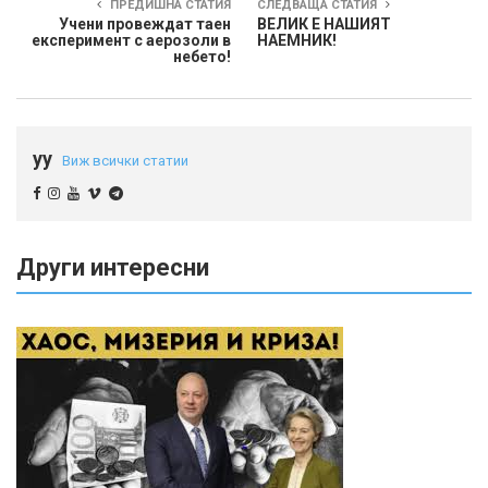
ПРЕДИШНА СТАТИЯ
СЛЕДВАЩА СТАТИЯ
Учени провеждат таен
ВЕЛИК Е НАШИЯТ
експеримент с аерозоли в
НАЕМНИК!
небето!
yy
Виж всички статии
Други интересни