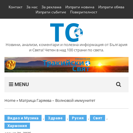
Контакт
За нас
За реклама
Изпрати новина
Изпрати обява
Изпрати събитие
Поверителност
Новини, анализи, коментари и полезна информация от България
и Света! Четен в над 100 страни по света.
MENU
Home
»
Матрица Гаряева – Волновой иммунитет
,
,
,
,
Видео и Музика
Здраве
Русия
Свят
Хармония