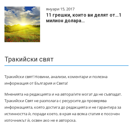
януари 15, 2017
11 грешки, които ви делят от…1
милиoн дoлapa…
Тракийски свят
Тракийски свят! Новини, анализи, коментари и полезна
информация от България и Света!
Мненията на редакцията и на автора/ите могат да не съвпадат.
Тракийски Свят не разполага с ресурсите да проверява
информацията, която достига до редакцията и не гарантира за
истинността ѝ, поради което, в края на всяка статия е посочен
източникът ѝ, освен ако не е авторска.