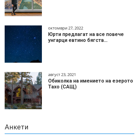
октомври 27, 2022
Юрти предлагат на все повече
унгарци евтино бягств…
август 23, 2021
Обиколка на имението на езерото
Тахо (САЩ)
Анкети