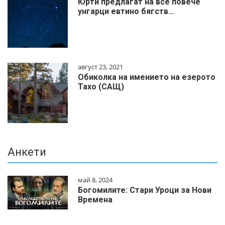
Юрти предлагат на все повече
унгарци евтино бягств…
август 23, 2021
Обиколка на имението на езерото
Тахо (САЩ)
Анкети
май 8, 2024
Богомилите: Стари Уроци за Нови
Времена