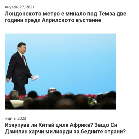
януари 27, 2021
Лондонското метро е минало под Темза две
години преди Априлското въстание
май 8, 2023
Изкупува ли Китай цяла Африка? Защо Си
Дзинпин харчи милиарди за бедните страни?