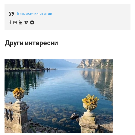
yy
Виж всички статии
Други интересни