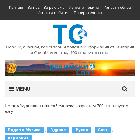
Контакт
За нас
За реклама
Изпрати новина
Изпрати обява
Изпрати събитие
Поверителност
Новини, анализи, коментари и полезна информация от България
и Света! Четен в над 100 страни по света.
MENU
Home
»
Журналист нашел Человека возрастом 700 лет в глухом
лесу
,
,
,
,
Видео и Музика
Здраве
Русия
Свят
Хармония