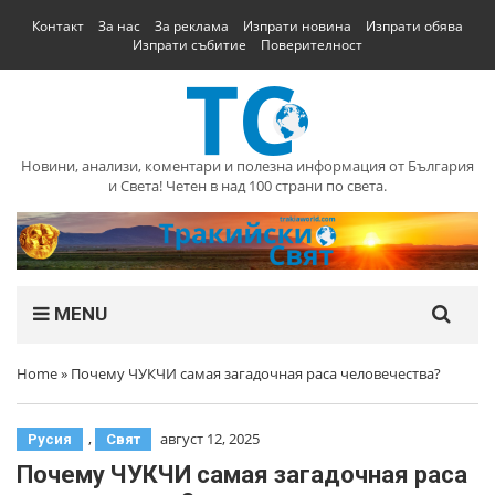
Контакт
За нас
За реклама
Изпрати новина
Изпрати обява
Изпрати събитие
Поверителност
Новини, анализи, коментари и полезна информация от България
и Света! Четен в над 100 страни по света.
MENU
Home
»
Почему ЧУКЧИ самая загадочная раса человечества?
,
август 12, 2025
Русия
Свят
Почему ЧУКЧИ самая загадочная раса